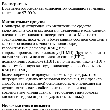
Растворитель
Вода является основным компонентом большинства глазных
капель – до 97–99 %.
Мягчительные средства
Полимеры, действующие как мягчительные средства,
включаются в состав раствора для увеличения массы слезной
пленки и «сглаживания» поверхности глаза. Многие из
традиционных продуктов и более ранних составов содержат в
качестве основного компонента полисахарид:
карбоксиметилцеллюлозу (КМЦ) или
гидроксипропилметилцеллюлозу (ГПМЦ). Другие основаны
на синтетическом поливиниловом спирте (ПВС), и
поливинилпирролидоне (ПВП), и полиэтиленгликоле (ПЭГ),
имеющем б
о
льшую влагоудерживающую способность, чем
КМЦ и ГПМЦ.
Более современные продукты также могут содержать эти
ингредиенты, однако их основной компонент, как правило,
способствует нормальной осмолярности, что позволяет им
лучше имитировать свойства слезной пленки под
воздействием усилия сдвига, – это обычно гиалуроновая
кислота и гидроксипропилгуар (о нем см. ниже).
Несколько слов о вязкости
Можно подумать, что чем больше вязкость глазных капель,