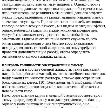
тем дольше их действие на глазу пациента. Однако строгие
клинические данные, которые подтверждали бы идею о том,
что незначительные различия в отношении данного эффекта
между представленными на рынке глазными каплями имеют
значение, отсутствуют. При использовании гелей, имеющих
гораздо более высокую вязкость, мы видим наглядный эффект,
однако небольшие различия между жидкими препаратами
могут быть слишком несущественными, чтобы быть
заметными. Одним из объяснений может служить то, что
мигательные движения очень быстро восстанавливают
исходную вязкость слезной жидкости, поэтому требуется
провести дополнительную работу, чтобы определить
оптимальную вязкость жидких капель.
Контроль тоничности: электролитный фактор
Электролиты в составе слезной жидкости, такие как калий,
натрий, бикарбонат и магний, имеют важнейшее значение для
поддержания тоничности раствора, а также для сохранения
бокаловидных клеток [10]. Электролитный дисбаланс и/или
избыток электролитов запускает воспалительный ответ на
поверхности глаза.
Некоторые глазные капли в немалой степени соответствуют
этому природному балансу или даже устраняют дисбаланс,
однако у большинства из них гипертонический, а не