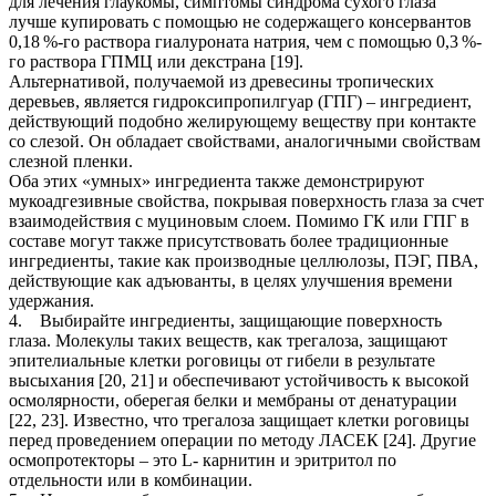
для лечения глаукомы, симптомы синдрома сухого глаза
лучше купировать с помощью не содержащего консервантов
0,18 %-го раствора гиалуроната натрия, чем с помощью 0,3 %-
го раствора ГПМЦ или декстрана [19].
Альтернативой, получаемой из древесины тропических
деревьев, является гидроксипропилгуар (ГПГ) – ингредиент,
действующий подобно желирующему веществу при контакте
со слезой. Он обладает свойствами, аналогичными свойствам
слезной пленки.
Оба этих «умных» ингредиента также демонстрируют
мукоадгезивные свойства, покрывая поверхность глаза за счет
взаимодействия с муциновым слоем. Помимо ГК или ГПГ в
составе могут также присутствовать более традиционные
ингредиенты, такие как производные целлюлозы, ПЭГ, ПВА,
действующие как адъюванты, в целях улучшения времени
удержания.
4. Выбирайте ингредиенты, защищающие поверхность
глаза. Молекулы таких веществ, как трегалоза, защищают
эпителиальные клетки роговицы от гибели в результате
высыхания [20, 21] и обеспечивают устойчивость к высокой
осмолярности, оберегая белки и мембраны от денатурации
[22, 23]. Известно, что трегалоза защищает клетки роговицы
перед проведением операции по методу ЛАСЕК [24]. Другие
осмопротекторы – это L- карнитин и эритритол по
отдельности или в комбинации.