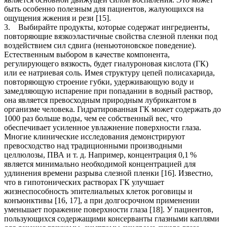
быть особенно полезным для пациентов, жалующихся на
ощущения жжения и рези [15].
3. Выбирайте продукты, которые содержат ингредиенты,
повторяющие вязкоэластичные свойства слезной пленки под
воздействием сил сдвига (неньютоновское поведение).
Естественным выбором в качестве компонента,
регулирующего вязкость, будет гиалуроновая кислота (ГК)
или ее натриевая соль. Имея структуру цепей полисахарида,
повторяющую строение губки, удерживающую воду и
замедляющую испарение при попадании в водный раствор,
она является превосходным природным лубрикантом в
организме человека. Гидратированная ГК может содержать до
1000 раз больше воды, чем ее собственный вес, что
обеспечивает усиленное увлажнение поверхности глаза.
Многие клинические исследования демонстрируют
превосходство над традиционными производными
целлюлозы, ПВА и т. д. Например, концентрация 0,1 %
является минимально необходимой концентрацией для
удлинения времени разрыва слезной пленки [16]. Известно,
что в гипотонических растворах ГК улучшает
жизнеспособность эпителиальных клеток роговицы и
конъюнктивы [16, 17], а при долгосрочном применении
уменьшает поражение поверхности глаза [18]. У пациентов,
пользующихся содержащими консерванты глазными каплями