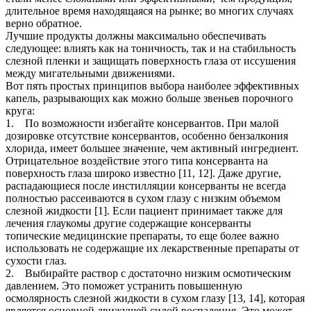
длительное время находящаяся на рынке; во многих случаях
верно обратное.
Лучшие продукты должны максимально обеспечивать
следующее: влиять как на тоничность, так и на стабильность
слезной пленки и защищать поверхность глаза от иссушения
между мигательными движениями.
Вот пять простых принципов выбора наиболее эффективных
капель, разрывающих как можно больше звеньев порочного
круга:
1. По возможности избегайте консервантов. При малой
дозировке отсутствие консервантов, особенно бензалкония
хлорида, имеет большее значение, чем активный ингредиент.
Отрицательное воздействие этого типа консерванта на
поверхность глаза широко известно [11, 12]. Даже другие,
распадающиеся после инстилляции консерванты не всегда
полностью рассеиваются в сухом глазу с низким объемом
слезной жидкости [1]. Если пациент принимает также для
лечения глаукомы другие содержащие консерванты
топические медицинские препараты, то еще более важно
использовать не содержащие их лекарственные препараты от
сухости глаз.
2. Выбирайте раствор с достаточно низким осмотическим
давлением. Это поможет устранить повышенную
осмолярность слезной жидкости в сухом глазу [13, 14], которая
является основной движущей силой воспаления. Это может