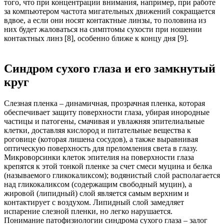
того, что при концентрации внимания, например, при работе
за компьютером частота мигательных движений сокращается
вдвое, а если они носят контактные линзы, то половина из
них будет жаловаться на симптомы сухости при ношении
контактных линз [8], особенно ближе к концу дня [9].
Синдром сухого глаза и его замкнутый
круг
Слезная пленка – динамичная, прозрачная пленка, которая
обеспечивает защиту поверхности глаза, убирая инородные
частицы и патогены, смачивая и увлажняя эпителиальные
клетки, доставляя кислород и питательные вещества к
роговице (которая лишена сосудов), а также выравнивая
оптическую поверхность для преломления света в глазу.
Микроворсинки клеток эпителия на поверхности глаза
крепятся к этой тонкой пленке за счет смеси муцина и белка
(называемого гликокаликсом); водянистый слой располагается
над гликокаликсом (содержащим свободный муцин), а
жировой (липидный) слой является самым верхним и
контактирует с воздухом. Липидный слой замедляет
испарение слезной пленки, но легко нарушается.
Понимание патофизиологии синдрома сухого глаза – залог