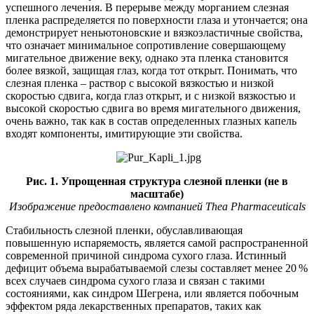
успешного лечения. В перерыве между морганием слезная
пленка распределяется по поверхности глаза и утончается; она
демонстрирует неньютоновские и вязко­эластичные свойства,
что означает минимальное сопротивление совершающему
мигательное движение веку, однако эта пленка становится
более вязкой, защищая глаз, когда тот открыт. Понимать, что
слезная пленка – раствор с высокой вязкостью и низкой
скоростью сдвига, когда глаз открыт, и с низкой вязкостью и
высокой скоростью сдвига во время мигательного движения,
очень важно, так как в состав определенных глазных капель
входят компоненты, имитирующие эти свойства.
Рис. 1. Упрощенная структура слезной пленки (не в
масштабе)
Изображение предоставлено компанией Thea Pharmaceuticals
Стабильность слезной пленки, обуславливающая
повышенную испаряемость, является самой распространенной
современной причиной синдрома сухого глаза. Истинный
дефицит объема вырабатываемой слезы составляет менее 20 %
всех случаев синдрома сухого глаза и связан с такими
состояниями, как синдром Шегрена, или является побочным
эффектом ряда лекарственных препаратов, таких как