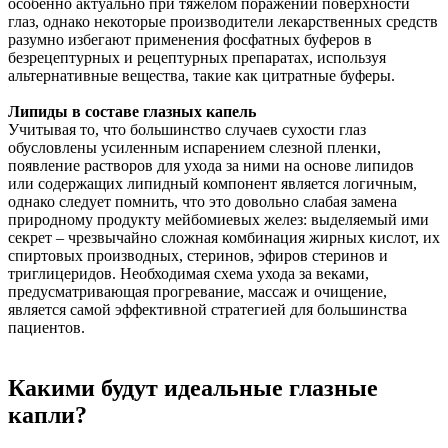
особенно актуально при тяжелом поражении поверхности
глаз, однако некоторые производители лекарственных средств
разум­но избегают применения фосфатных буферов в
безрецептурных и рецептурных препаратах, используя
альтернативные вещества, такие как цитратные буферы.
Липиды в составе глазных капель
Учитывая то, что большинство случаев сухости глаз
обусловлены усиленным испарением слезной пленки,
появление растворов для ухода за ними на основе липидов
или содержащих липидный компонент является логичным,
однако следует помнить, что это довольно слабая замена
природному продукту мейбомиевых желез: выделяемый ими
секрет – чрезвычайно сложная комбинация жирных кислот, их
спиртовых производных, стеринов, эфиров стеринов и
триглицеридов. Необходимая схема ухода за веками,
предусматривающая прогревание, массаж и очищение,
является самой эффективной стратегией для большинства
пациентов.
Какими будут идеальные глазные
капли?