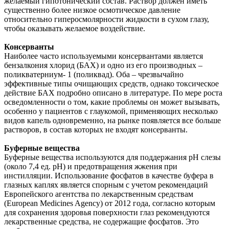
желаемый гипотонический состав. Раствор должен иметь
существенно более низкое осмотическое давление
относительно гиперосмолярности жидкости в сухом глазу,
чтобы оказывать желаемое воздействие.
Консерванты
Наиболее часто используемыми консервантами является
бензалкония хлорид (БАХ) и одно из его производных –
поликватерниум- 1 (поликвад). Оба – чрезвычайно
эффективные типы очищающих средств, однако токсическое
действие БАХ подробно описано в литературе. По мере роста
осведомленности о том, какие проблемы он может вызывать,
особенно у пациентов с глаукомой, применяющих несколько
видов капель одновременно, на рынке появляется все больше
растворов, в состав которых не входят консерванты.
Буферные вещества
Буферные вещества используются для поддержания pH слезы
(около 7,4 ед. pH) и предотвращения жжения при
инстилляции. Использование фосфатов в качестве буфера в
глазных каплях является спорным с учетом рекомендаций
Европейского агентства по лекарственным средствам
(European Medicines Agency) от 2012 года, согласно которым
для сохранения здоровья поверхности глаз рекомендуются
лекарственные средства, не содержащие фосфатов. Это