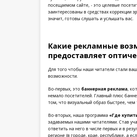
посещаемом сайте, - это целевые посетит
заинтересованы в средствах коррекции зр
значит, готовы слушать и услышать вас.
Какие рекламные воз
предоставляет оптич
Для того чтобы наши читатели стали ва
возможности.
Во-первых, это
баннерная реклама
, ко
немало посетителей. Главный плюс банне
том, что визуальный образ быстрее, чем т
Во-вторых, наша программа
«Где купит
задаваемых нашими читателями. Став уч
ответить на него в числе первых и в рез
регионе (в городе, крае, республике, а ес