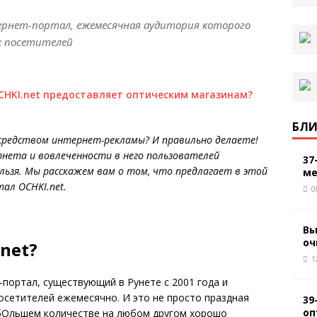
тернет-портал, ежемесячная аудитория которого
х посетителей
HKI.net предоставляет оптическим магазинам?
БЛИ
средством интернет-рекламы? И правильно делаете!
нета и вовлеченности в него пользователей
37
ьзя. Мы расскажем вам о том, что предлагает в этой
ме
ртал
OCHKI
.
net
.
0
Вы
оч
net?
1
-портал, существующий в Рунете с 2001 года и
осетителей ежемесячно. И это не просто праздная
39
оп
 бOльшем количестве на любом другом хорошо