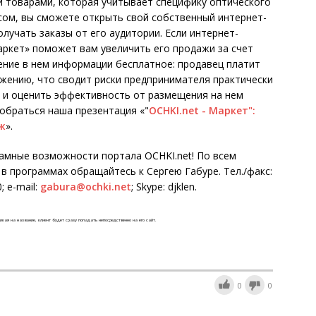
и товарами, которая учитывает специфику оптического
сом, вы сможете открыть свой собственный интернет-
олучать заказы от его аудитории. Если интернет-
 Маркет» поможет вам увеличить его продажи за счет
ение в нем информации бесплатное: продавец платит
ожению, что сводит риски предпринимателя практически
су и оценить эффективность от размещения на нем
обраться наша презентация «"
OCHKI.net - Маркет":
ж
».
ламные возможности портала OCHKI.net! По всем
в программах обращайтесь к Сергею Габуре. Тел./факс:
; e-mail:
gabura@ochki.net
; Skype: djklen.
икая на название, клиент будет сразу попадать непосредственно на его сайт.
0
0