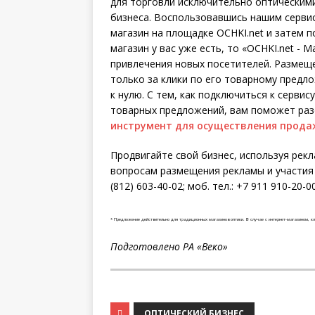
для торговли исключительно оптическим
бизнеса. Воспользовавшись нашим серви
магазин на площадке OCHKI.net и затем п
магазин у вас уже есть, то «OCHKI.net -
привлечения новых посетителей. Размещ
только за клики по его товарному предл
к нулю. С тем, как подключиться к серви
товарных предложений, вам поможет раз
инструмент для осуществления прода
Продвигайте свой бизнес, используя рек
вопросам размещения рекламы и участия 
(812) 603-40-02; моб. тел.: +7 911 910-20-00
* Предложение действительно для традиционных магазинов оптики. В случае с интернет-магазином, кл
Подготовлено РА «Веко»
ОПТИЧЕСКИЙ БИЗНЕС