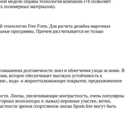
нной модели оправы технология компании r+h позволяет
ных полимерных материалов).
й технологии Free Form. Для расчета дизайна марочных
ьные программы. Причем рассчитывается не только
овышения долговечности линз и облегчения ухода за ними. В
ам, которое обеспечивает высокую устойчивость к
зе-, водо- и жироотталкивающее покрытие, предназначенное
ости. Линзы, увеличивающие контрастность, очень популярны
 горных велосипедах и лыжах) неровные участки, ветки,
стности зрения спортсменов линзы Sports.free могут быть