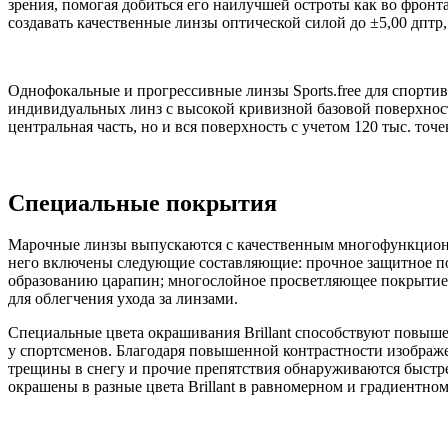
зрения, помогая добиться его наилучшей остроты как во фронт
создавать качественные линзы оптической силой до ±5,00 дптр
Однофокальные и прогрессивные линзы Sports.free для спорти
индивидуальных линз с высокой кривизной базовой поверхнос
центральная часть, но и вся поверхность с учетом 120 тыс. точе
Специальные покрытия
Марочные линзы выпускаются с качественным многофункциона
него включены следующие составляющие: прочное защитное по
образованию царапин; многослойное просветляющее покрытие, 
для облегчения ухода за линзами.
Специальные цвета окрашивания Brillant способствуют повыш
у спортсменов. Благодаря повышенной контрастности изображен
трещины в снегу и прочие препятствия обнаруживаются быстрее
окрашены в разные цвета Brillant в равномерном и градиентно