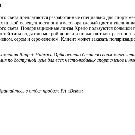
и
го света предлагаются разработанные специально для спортсмен
иях низкой освещенности они имеют оранжевый цвет и увеличив
яркого света. Поляризационные линзы Xperio пользуются большой
стей типа воды или мокрой дороги и повышают контрастность и
невом, сером и серо-зеленом. Клиент может заказать поляриза
компания Rupp + Hubrach Optik охотно делится своим многолетн
делия по доступной цене для всех честолюбивых спортсменов и л
бращайтесь в отдел продаж РА «Веко»: