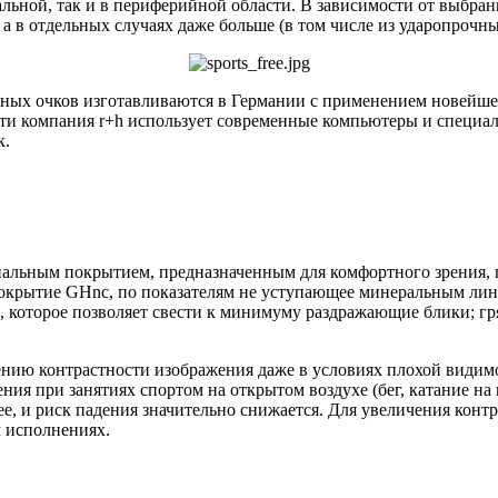
альной, так и в периферийной области. В зависимости от выбра
, а в отдельных случаях даже больше (в том числе из ударопроч
вных очков изготавливаются в Германии с применением новейше
ти компания r+h использует современные компьютеры и специал
к.
льным покрытием, предназначенным для комфортного зрения, п
крытие GHnc, по показателям не уступающее минеральным линз
которое позволяет свести к минимуму раздражающие блики; гря
ению контрастности изображения даже в условиях плохой видим
ия при занятиях спортом на открытом воздухе (бег, катание на
, и риск падения значительно снижается. Для увеличения контра
м исполнениях.