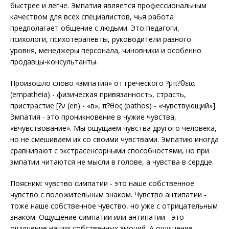
быстрее и легче. Эмпатия является профессиональным
качеством для всех специалистов, чья работа
предполагает общение с людьми. Это педагоги,
психологи, психотерапевты, руководители разного
уровня, менеджеры персонала, чиновники и особенно
продавцы-консультанты.
Произошло слово «эмпатия» от греческого ?μπ?θεια
(empatheia) - физическая привязанность, страсть,
пристрастие [?ν (en) - «в», π?θος (pathos) - «чувствующий»].
Эмпатия - это проникновение в чужие чувства,
«вчувствование». Мы ощущаем чувства другого человека,
но не смешиваем их со своими чувствами. Эмпатию иногда
сравнивают с экстрасенсорными способностями, но при
эмпатии читаются не мысли в голове, а чувства в сердце.
Поясним: чувство симпатии - это наше собственное
чувство с положительным знаком. Чувство антипатии -
тоже наше собственное чувство, но уже с отрицательным
знаком. Ощущение симпатии или антипатии - это
ощущение наших собственных эмоций. А ощущение