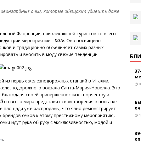
и авангардные очки, которые обещают удивить даже
ательной Флоренции, привлекающей туристов со всего
 индустрии мероприятие -
DaTE
. Оно посвящено
очков и традиционно объединяет самых разных
ировать и вносить в моду свежие тенденции.
БЛИ
37
ме
ой из первых железнодорожных станций в Италии,
0
 железнодорожного вокзала Санта-Мария-Новелла. Это
 благодаря своей приверженности к творчеству и
ий
со всего мира представят свои творения в попытке
Вы
оч
ые площади уже распроданы, что явно демонстрирует
х брендов очков к этому престижному мероприятию,
1
чки идут рука об руку с эксклюзивностью, модой и
39
оп