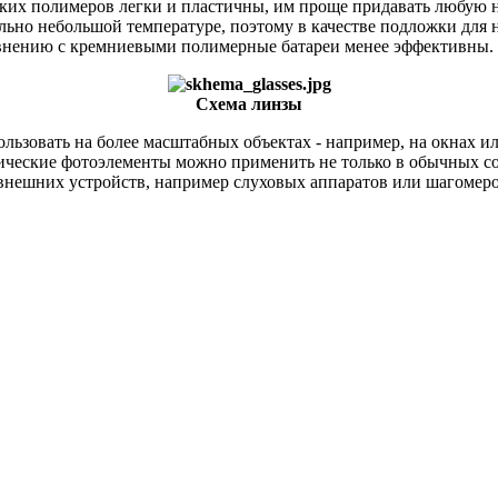
ских полимеров легки и пластичны, им проще придавать любую 
ьно небольшой температуре, поэтому в качестве подложки для 
равнению с кремниевыми полимерные батареи менее эффективны.
Схема линзы
льзовать на более масштабных объектах - например, на окнах ил
нические фотоэлементы можно применить не только в обычных с
внешних устройств, например слуховых аппаратов или шагомеро