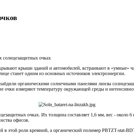
очков
ых солнцезащитных очках
покрывают крыши зданий и автомобилей, встраивают в «умные» 
солнце станет одним из основных источников электроэнергии.
снабдили органическими солнечными панелями линзы солнцезащит
ие очки измеряют температуру окружающей среды и интенсивно
цезащитных очках. Их толщина составляет 1,6 мм, вес - около 6
инства офисов.
ый в этой роли кремний, а органический полимер PBTZT-stat-BD