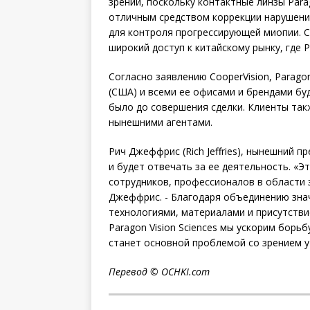
зрении, поскольку контактные линзы Par
отличным средством коррекции нарушени
для контроля прогрессирующей миопии. С
широкий доступ к китайскому рынку, где P
Согласно заявлению CooperVision, Paragon
(США) и всеми ее офисами и брендами бу
было до совершения сделки. Клиенты так
нынешними агентами.
Рич Джеффрис (Rich Jeffries), нынешний пр
и будет отвечать за ее деятельность. «
сотрудников, профессионалов в области зр
Джеффрис. - Благодаря объединению знач
технологиями, материалами и присутствие
Paragon Vision Sciences мы ускорим борьб
станет основной проблемой со зрением у
Перевод ©
OCHKI
.
com