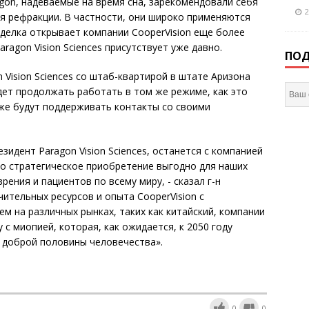
agon, надеваемые на время сна, зарекомендовали себя
2
я рефракции. В частности, они широко применяются
делка открывает компании CooperVision еще более
aragon Vision Sciences присутствует уже давно.
ПОД
 Vision Sciences со штаб-квартирой в штате Аризона
дет продолжать работать в том же режиме, как это
же будут поддерживать контакты со своими
езидент Paragon Vision Sciences, останется с компанией
Это стратегическое приобретение выгодно для наших
ения и пациентов по всему миру, - сказал г-н
ительных ресурсов и опыта CooperVision с
м на различных рынках, таких как китайский, компании
у с миопией, которая, как ожидается, к 2050 году
 доброй половины человечества».
0
0