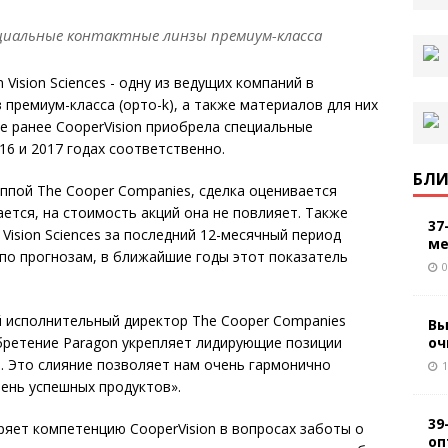
пециальные контактные линзы премиум-класса
Vision Sciences - одну из ведущих компаний в
премиум-класса (орто-k), а также материалов для них
 ранее CooperVision приобрела специальные
016 и 2017 годах соответственно.
БЛИ
ппой The Cooper Companies, сделка оценивается
ается, на стоимость акций она не повлияет. Также
37
Vision Sciences за последний 12-месячный период
ме
я по прогнозам, в ближайшие годы этот показатель
0
й исполнительный директор The Cooper Companies
Вы
оч
обретение Paragon укрепляет лидирующие позиции
з. Это слияние позволяет нам очень гармонично
1
ень успешных продуктов».
39
яет компетенцию CooperVision в вопросах заботы о
оп