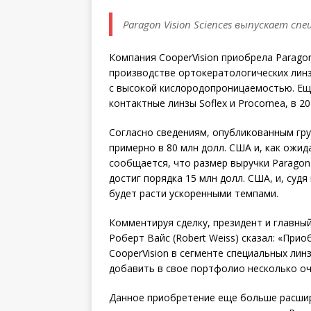
Paragon Vision Sciences выпускает с
Компания CooperVision приобрела Paragon 
производстве ортокератологических линз 
с высокой кислородопроницаемостью. Еще
контактные линзы Soflex и Procornea, в 2
Согласно сведениям, опубликованным гру
примерно в 80 млн долл. США и, как ожид
сообщается, что размер выручки Paragon 
достиг порядка 15 млн долл. США, и, суд
будет расти ускоренными темпами.
Комментируя сделку, президент и главны
Роберт Вайс (Robert Weiss) сказал: «При
CooperVision в сегменте специальных лин
добавить в свое портфолио несколько оч
Данное приобретение еще больше расшир