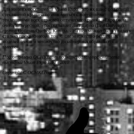
Для многих посетителей Vision Expo - это их шанс под одной
стеклянной крышей познакомиться с новейшими
тенденциями всех отраслей оптического рынка. «Expo была
очень интересной, - рассказывает Лиз Дарво (Lise Darveau),
группа Optiman Quebec, Канада. - На ней можно было увидеть
столько прекрасного, в том числе множество различных
моделей очков и множество дизайнеров, собравшихся
вместе».
Подготовлено OCHKI.com по материалам оргкомитета
выставки Vision Expo East - 2018
Copyright © OCHKI.com