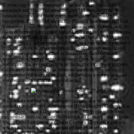
В этом году впервые приняло участие в нью-йоркской
весенней выставке 192 компании из 715 экспонентов. В
рамках экспозиции были представлены сотни новых
продуктов. Кристина Садевассер (Kristina Sadewasser) из East
Vancouver Eye в Ванкувере, штат Вашингтон, сказала, что это
было ее первое посещение Vision Expo East, но в прошлом она
была на выставке Vision Expo West в Лас-Вегасе. «Мы просто
знакомились с оправами и смотрели, что там было новенького
с точки зрения модных тенденций», - объясняет она. Одной
особенностью, привлекшей ее внимание, было большое
количество круглых металлических оправ, которые, по ее
наблюдениям, в ее местности не были представлены широко.
Садевассер отмечает, что северо-западные штаты часто
отстают на год или два от того, чтобы идти в ногу с новыми
тенденциями в области очковой моды.
В одной из зон выставки демонстрировались творения 23
молодых дизайнеров-экспонентов (New Designer Gallery). Как
в этой зоне, так и в Подземном уровне были представлены
различные бренды, ориентированные на самые разные стили.
Vision Expo East совпала с Днем Святого Патрика, в связи с
чем во всех залах звучала живая ирландская музыка,
подавались различные закуски и напитки.