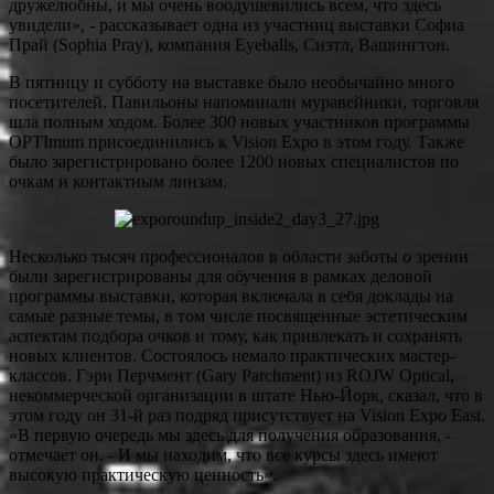
дружелюбны, и мы очень воодушевились всем, что здесь
увидели», - рассказывает одна из участниц выставки Софиа
Прай (Sophia Pray), компания Eyeballs, Сиэтл, Вашингтон.
В пятницу и субботу на выставке было необычайно много
посетителей. Павильоны напоминали муравейники, торговля
шла полным ходом. Более 300 новых участников программы
OPTImum присоединились к Vision Expo в этом году. Также
было зарегистрировано более 1200 новых специалистов по
очкам и контактным линзам.
Несколько тысяч профессионалов в области заботы о зрении
были зарегистрированы для обучения в рамках деловой
программы выставки, которая включала в себя доклады на
самые разные темы, в том числе посвященные эстетическим
аспектам подбора очков и тому, как привлекать и сохранять
новых клиентов. Состоялось немало практических мастер-
классов. Гэри Перчмент (Gary Parchment) из ROJW Optical,
некоммерческой организации в штате Нью-Йорк, сказал, что в
этом году он 31-й раз подряд присутствует на Vision Expo East.
«В первую очередь мы здесь для получения образования, -
отмечает он. - И мы находим, что все курсы здесь имеют
высокую практическую ценность».