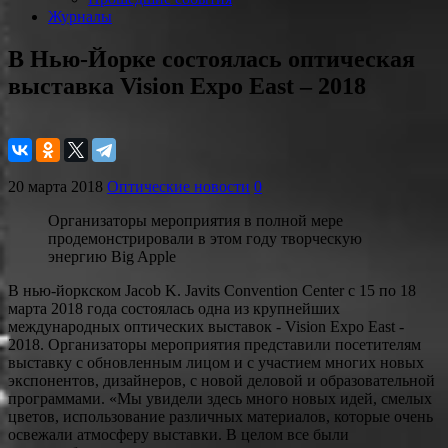
Журналы
В Нью-Йорке состоялась оптическая
выставка Vision Expo East – 2018
20 марта 2018
Оптические новости
0
Организаторы мероприятия в полной мере
продемонстрировали в этом году творческую
энергию Big Apple
В нью-йоркском Jacob K. Javits Convention Center с 15 по 18
марта 2018 года состоялась одна из крупнейших
международных оптических выставок - Vision Expo East -
2018. Организаторы мероприятия представили посетителям
выставку с обновленным лицом и с участием многих новых
экспонентов, дизайнеров, с новой деловой и образовательной
программами. «Мы увидели здесь много новых идей, смелых
цветов, использование различных материалов, которые очень
освежали атмосферу выставки. В целом все были