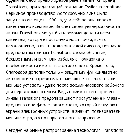
Одним из бесспорных лидеров рынка является бренд
Transitions, принадлежащий компании Essilor International.
Cерийное производство фотохромных линз было
запущено ею еще в 1990 году, и сейчас они широко
известны во всем мире. За счет своей универсальности
линзы Transitions могут быть рекомендованы всем
клиентам, которые постоянно носят очки, и, что
немаловажно, 8 из 10 пользователей очков однозначно
предпочитают линзы Transitions своим обычным,
бесцветным линзам. Они избавляют очкарика от
необходимости иметь несколько очков. Кроме того,
благодаря дополнительным защитным функциям этих
линз многие потребители отмечают, что глаза стали
меньше уставать - даже после восьмичасового рабочего
дня перед компьютером. Ведь помимо всего прочего
линзы Transitions предотвращают поступление к глазам
вредного сине-фиолетового света, который излучают
экраны электронных устройств, а значит, пользователи
меньше страдают от зрительного напряжения.
Сегодня на рынке распространена технология Transitions