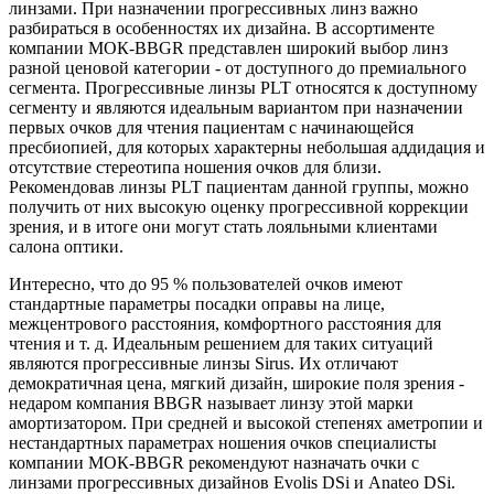
линзами. При назначении прогрессивных линз важно
разбираться в особенностях их дизайна. В ассортименте
компании МОК-BBGR представлен широкий выбор линз
разной ценовой категории - от доступного до премиального
сегмента. Прогрессивные линзы PLT относятся к доступному
сегменту и являются идеальным вариантом при назначении
первых очков для чтения пациентам с начинающейся
пресбиопией, для которых характерны небольшая аддидация и
отсутствие стереотипа ношения очков для близи.
Рекомендовав линзы PLT пациентам данной группы, можно
получить от них высокую оценку прогрессивной коррекции
зрения, и в итоге они могут стать лояльными клиентами
салона оптики.
Интересно, что до 95 % пользователей очков имеют
стандартные параметры посадки оправы на лице,
межцентрового расстояния, комфортного расстояния для
чтения и т. д. Идеальным решением для таких ситуаций
являются прогрессивные линзы Sirus. Их отличают
демократичная цена, мягкий дизайн, широкие поля зрения -
недаром компания BBGR называет линзу этой марки
амортизатором. При средней и высокой степенях аметропии и
нестандартных параметрах ношения очков специалисты
компании МОК-BBGR рекомендуют назначать очки с
линзами прогрессивных дизайнов Evolis DSi и Anateo DSi.