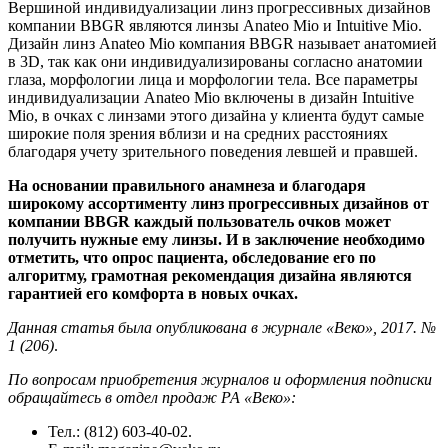
Вершиной индивидуализации линз прогрессивных дизайнов
компании BBGR являются линзы Anateo Mio и Intuitive Mio.
Дизайн линз Anateo Mio компания BBGR называет анатомией
в 3D, так как они индивидуализированы согласно анатомии
глаза, морфологии лица и морфологии тела. Все параметры
индивидуализации Anateo Mio включены в дизайн Intuitive
Mio, в очках с линзами этого дизайна у клиента будут самые
широкие поля зрения вблизи и на средних расстояниях
благодаря учету зрительного поведения левшей и правшей.
На основании правильного анамнеза и благодаря
широкому ассортименту линз прогрессивных дизайнов от
компании BBGR каждый пользователь очков может
получить нужные ему линзы. И в заключение необходимо
отметить, что опрос пациента, обследование его по
алгоритму, грамотная рекомендация дизайна являются
гарантией его комфорта в новых очках.
Данная статья была опубликована в журнале «Веко»
, 2017. №
1 (206)
.
По вопросам приобретения журналов и оформления подписки
обращайтесь в отдел продаж РА «Веко»:
Тел.: (812) 603-40-02.