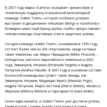
В 2007 году марка «Carrera» оказывает финансовую и
техническую поддержку итальянской велосипедной
команде «Salieri Team», которая особенно успешно
выступает в дисциплинах «Mountain Biking» и «Granfondo».
Всемирно известный бренд группы «Safilo» предоставляет
членам команды спортивные очки и защитные шлемы.
Сегодня команда «Salieri Team», основанная в 1995 году,
состоит более чем из 200 спортсменов, среди которых
такие чемпионы, как Мирко Пираццоли (Mirko Pirazzoli) --
победитель элитного европейского чемпионата 2003
года, Эммануель Негрини (Emanuele Negrini) и Андреа
Патуелли (Andrea Patuelli). В 2007 году в основном составе
болонской команды выступают такие звезды, как
Эммануель Негрини, Маурицио Фриго (Maurizio Frigo),
Андреа Патуелли, Марко Беттини (Marco Bettini), Мелисса
Мерлони (Melissa Merloni) и Сара Ариатти (Sara Ariatti).
Сезон едва начался, а «Salieri Team» уже достигла успеха,
заняв вторую ступень пьедестала почета в гонке