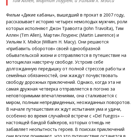
Тим Аллен, Мартин Лоуренс и Уильям Х. Мэйси
Фильм «Дикие кабаны», вышедший в прокат в 2007 году,
рассказывает историю четырех немолодых мужчин, роли
которых исполняют Джон Траволта (John Travolta), Тим
Аллен (Tim Allen), Мартин Лоуренс (Martin Lawrence) и
Уильям Х. Мэйси (William H. Macy). Они решаются
«прибавить оборотов» своей однообразной
обывательской жизни и отправляются в путешествие на
мотоциклах навстречу свободе. Устроив себе
долгожданную передышку от полной стрессов работы и
семейных обязанностей, они жаждут почувствовать
свободу дорожных приключений. Однако, когда эта не
самая дружная четверка отправляется в погоню за
неповторимыми впечатлениями, она сталкивается с
миром, полным непредвиденных, неожиданных поворотов.
В начале путешествия их ждут испытания ума и удачи,
особенно во время случайной встречи с «Del Fuegos» --
настоящей бандой байкеров, которых отнюдь не
забавляет неопытность героев. В поисках приключений
они вскоре понимают, что это путешествие останется в