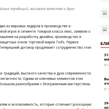
ойных традиций, высокого качества и духа
один из мировых лидеров в производстве и
евой игрок в сегменте товаров класса люкс, заявили о
ашения на разработку дизайна, производство и
защитных очков торговой марки Tod’s. Первое
БЛИ
 Теперешний договор продлевает сотрудничество этих
37
ме
0
х традиций, высокого качества и духа современности.
легантности. Одним из ключевых элементов этих
Вы
оч
 большом разнообразии с безграничным мастерством.
1
39
талям и эксклюзивность, которые отличают роскошную
оп