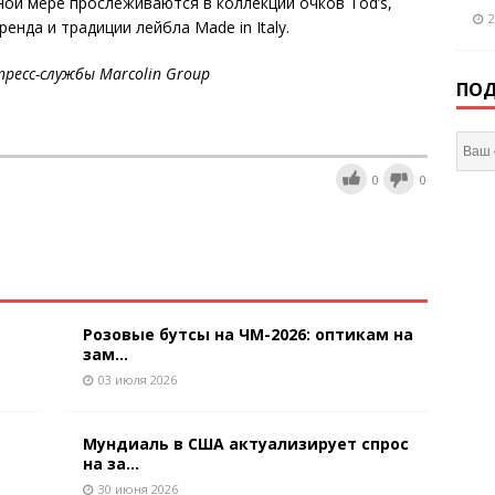
ной мере прослеживаются в коллекции очков Tod’s,
2
нда и традиции лейбла Made in Italy.
ресс-службы Marcolin Group
ПОД
0
0
Розовые бутсы на ЧМ-2026: оптикам на
зам...
03 июля 2026
Мундиаль в США актуализирует спрос
на за...
30 июня 2026