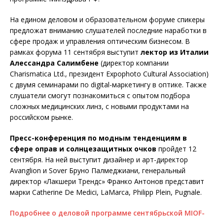
На едином деловом и образовательном форуме спикеры
предложат вниманию слушателей последние наработки в
сфере продаж и управления оптическим бизнесом. В
рамках форума 11 сентября выступит
лектор из Италии
Алессандра Салимбене
(директор компании
Charismatica Ltd., президент Expophoto Cultural Association)
с двумя семинарами по digital-маркетингу в оптике. Также
слушатели смогут познакомиться с опытом подбора
сложных медицинских линз, с новыми продуктами на
российском рынке.
Пресс-конференция по модным тенденциям в
сфере оправ и солнцезащитных очков
пройдет 12
сентября. На ней выступит дизайнер и арт-директор
Avanglion и Sover Бруно Палмеджиани, генеральный
директор «Лакшери Трендс» Франко Антонов представит
марки Catherine De Medici, LaMarca, Philipp Plein, Pugnale.
Подробнее о деловой программе сентябрьской MIOF-