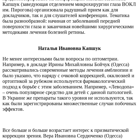
Капшук (заведующая отделением микрохирургии глаза ВОКЛ
им. Пирогова) организовала радушный прием как для
докладчиков, так и для слушателей конференции. Тематика
была разнообразной: начиная от заболеваний передней
поверхности глаза и заканчивая новейшими хирургическими
методиками лечения болезней ретины.
Наталья Ивановна Капшук
Не менее интересными были вопросы по оптометрии.
Например, в докладе Ирины Михайловны Бойчук (Одесса)
рассматривались современные методы лечения амблиопии и
было указано, что наряду с очковой коррекцией, окклюзией и
ортоптикой за рубежом используется фармакологический
подход к борьбе с этим заболеванием. Например, «Леводопа»
– очень популярное средство для детей с данной патологией.
В Украине же препараты такого уровня не используются, так
как были зарегистрированы множественные случаи побочных
эффектов.
Все больше и больше возрастает интерес к призматической
коррекции зрения. Вера Ивановна Сердюченко (Одесса)