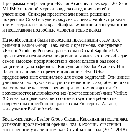
Программа конференции «Essilor Academy: премьеры-2018» в
МШМО в полной мере оправдала ожидания гостей и
участников. Спикеры презентовали новые решения в
покрытиях Crizal и мультифокусных линзах Varilux, провели
три мастер-класса для врачей-офтальмологов и консультантов
и представили подробные маркетинговые кейсы.
На конференции были проведены презентации сразу трех
решений Essilor Group. Так, Рано Ибрагимова, консультант
«Essilor Academy Россия», рассказала о Crizal Sapphire UV –
практически невидимом покрытии для линз, которое обладает
самой высокой прозрачностью в своем классе в балансе с
защитой от ультрафиолета. Консультант Essilor Academy Инна
Черепнина провела презентацию линз Crizal Drive,
предназначенных специально для очков водителей. Эти линзы
учитывают ночную светочувствительность глаза, обеспечивая
максимальное качество зрения при ночном вождении. О
возможностях мультифокусных (прогрессивных) линз Varilux
X Series, которые идеально соответствуют потребностям
современных пресбиопов, рассказала Екатерина Альтер,
консультант Essilor Academy.
Бренд-менеджер Essilor Group Оксана Карачихина поделилась
успехами продвижения бренда Crizal в России. Участники
конференции узнали о том, как Crizal за три года (2015–2018)