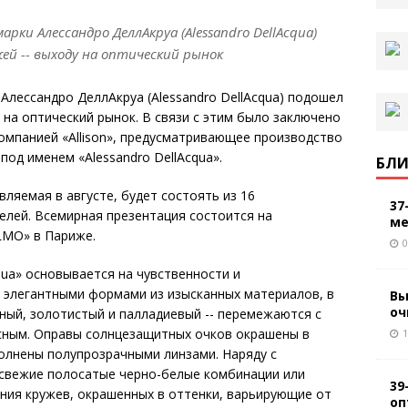
рки Алессандро ДеллАкруа (Alessandro DellAcqua)
жей -- выходу на оптический рынок
Алессандро ДеллАкруа (Alessandro DellAcqua) подошел
у на оптический рынок. В связи с этим было заключено
омпанией «Allison», предусматривающее производство
под именем «Alessandro DellAcqua».
БЛИ
вляемая в августе, будет состоять из 16
37
елей. Всемирная презентация состоится на
ме
LMO» в Париже.
0
qua» основывается на чувственности и
 элегантными формами из изысканных материалов, в
Вы
оч
рный, золотистый и палладиевый -- перемежаются с
сным. Оправы солнцезащитных очков окрашены в
1
полнены полупрозрачными линзами. Наряду с
 свежие полосатые черно-белые комбинации или
39
ения кружев, окрашенных в оттенки, варьирующие от
оп