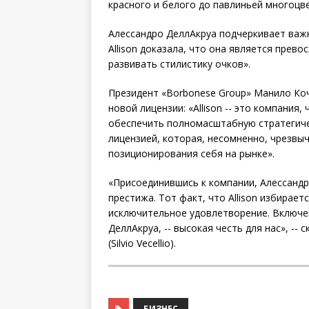
красного и белого до павлиньей многоцв
Алессандро ДеллАкруа подчеркивает важ
Allison доказала, что она является пре
развивать стилистику очков».
Президент «Borbonese Group» Манило Кочч
новой лицензии: «Allison -- это компания
обеспечить полномасштабную стратегиче
лицензией, которая, несомненно, чрезвы
позиционирования себя на рынке».
«Присоединившись к компании, Алессанд
престижа. Тот факт, что Allison избира
исключительное удовлетворение. Включен
ДеллАкруа, -- высокая честь для нас», --
(Silvio Vecellio).
БИЗНЕС