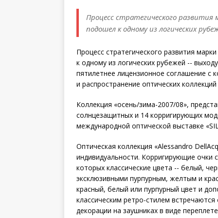
Процесс стратегического развития ма
подошел к одному из логических рубе
Процесс стратегического развития марки 
к одному из логических рубежей -- выход
пятилетнее лицензионное соглашение с к
и распространение оптических коллекций 
Коллекция «осень/зима-2007/08», предста
солнцезащитных и 14 корригирующих мод
международной оптической выставке «SI
Оптическая коллекция «Alessandro DellAc
индивидуальности. Корригирующие очки с
которых классические цвета -- белый, че
эксклюзивными пурпурным, желтым и кра
красный, белый или пурпурный цвет и до
классическим ретро-стилем встречаются
декорации на заушниках в виде переплет