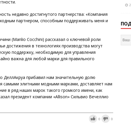
етности.
2
ность недавно достигнутого партнерства: «Компания
восходным партнером, способным поддерживать меня и
ПОД
ини (Manlio Cocchini) рассказал о ключевой роли
, чьи достижения в технологиях производства могут
скую поддержку, необходимую для управления
чайно важна для любой марки для правильного
ро ДеллАкруа прибавил нам значительную долю
ется самыми элитными модными марками, доставляет нам
ие в ряд наших марок такого громкого имени, как
 сказал президент компании «Allison» Сильвио Вечеллио
0
0