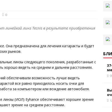
0
т линейкой линз Tecnis в результате приобретения
nce
. Она предназначена для лечения катаракты и будет
ских рынков.
БЛИ
кальные линзы следующего поколения, разработанные с
37
ь хорошо видеть на среднем и дальнем расстояниях.
ме
0
ений обеспечивали возможность лучше видеть
тарактой все равно приходилось носить очки для
 работа за компьютером или вождение автомобиля.
Вы
оч
е линзы (ИОЛ) Eyhance обеспечивают хорошее зрение
1
учшают зрение на среднем расстоянии.