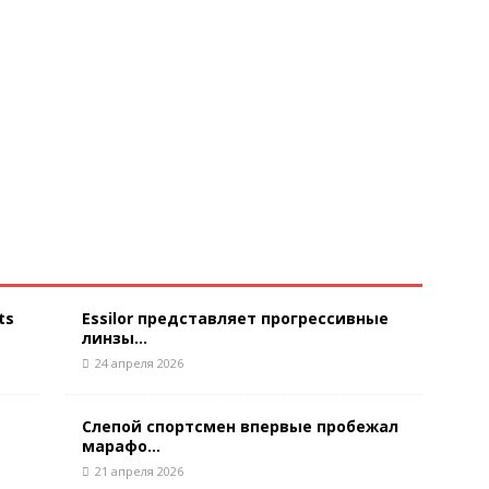
ts
Essilor представляет прогрессивные
линзы...
24 апреля 2026
Слепой спортсмен впервые пробежал
марафо...
21 апреля 2026