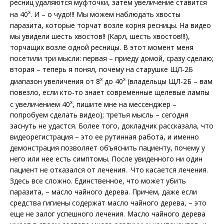
ресниц удаляются муфточки, затем увеличение ставится
х
на 40
. И – о чудо!!! Мы можем наблюдать хвосты
паразита, которые торчат возле корня ресницы. На видео
мы увидели шесть хвостов!! (Карл, шесть хвостов!!!),
торчащих возле одной ресницы. В этот момент меня
посетили три мысли: первая – приеду домой, сразу сделаю;
вторая – теперь я понял, почему на старушке ЩЛ-2Б
х
х
диапазон увеличения от 8
до 40
(владельцы ЩЛ-2Б – вам
повезло, если кто-то знает современные щелевые лампы
х
с увеличением 40
, пишите мне на мессенджер –
попробуем сделать видео); третья мысль – сегодня
заснуть не удастся. Более того, докладчик рассказала, что
видеорегистрация – это ее рутинная работа, и именно
демонстрация позволяет объяснить пациенту, почему у
него или нее есть симптомы. После увиденного ни один
пациент не отказался от лечения. Что касается лечения.
Здесь все сложно. Единственное, что может убить
паразита, – масло чайного дерева. Причем, даже если
средства гигиены содержат масло чайного дерева, – это
еще не залог успешного лечения. Масло чайного дерева