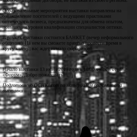
заключить прямые договора, не выезжая из своего региона.
Образовательные мероприятия выставки направлены на
ознакомление посетителей с ведущими практиками
оптического бизнеса, предназначены для обмена опытом,
повышения уровня квалификации специалистов оптики.
В рамках выставки состоится БАНКЕТ (вечер неформального
общения). На нем вы сможете приятно провести время в
кругу коллег; вас ждет немало сюрпризов!
Начало выставки 13 июня 2019 года в 10:00 ч мск в отеле
«Форум». Добро пожаловать!
Подготовлено OCHKI.com по материалам оргкомитета
выставки