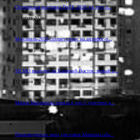
Оптическая выставка DaTE-2026: на этот р...
22 июля 2026
Мундиаль-2026 создает спрос на антифог-р...
23 июня 2026
SILMO выходит на Ближний Восток: новый ц...
17 июня 2026
Мария Мартынова вошла в топ-5 участниц к...
10 июня 2026
Производитель линз для очков Макрона объ...