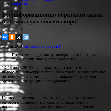
Журналы
1-я информационно-образовательная
выставка уже совсем скоро!
17 мая 2019
Оптические новости
0
Посетителей ждут как разнообразная экспозиция,
так и насыщенная деловая программа
13–14 июня 2019 года в Краснодаре состоится 1-я
информационно-образовательная выставка. Лучшие оптовые
оптические компании представят широкий ассортимент
оптической продукции и оборудования.
Ценность выставки – возможность для представителей
оптовой и розничной торговли, производителей и
поставщиков продукции известных мировых брендов