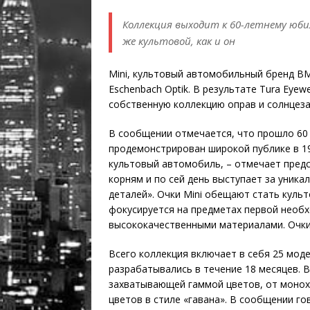
Коллекция выходит к 60-летнему юб
же культовой, как и он
Mini, культовый автомобильный бренд B
Eschenbach Optik. В результате Tura Eyew
собственную коллекцию оправ и солнцез
В сообщении отмечается, что прошло 60 л
продемонстрирован широкой публике в 19
культовый автомобиль, – отмечает предс
корням и по сей день выступает за уника
деталей». Очки Mini обещают стать культ
фокусируется на предметах первой необх
высококачественными материалами. Очки
Всего коллекция включает в себя 25 мод
разрабатывались в течение 18 месяцев. 
захватывающей гаммой цветов, от монох
цветов в стиле «гавана». В сообщении го