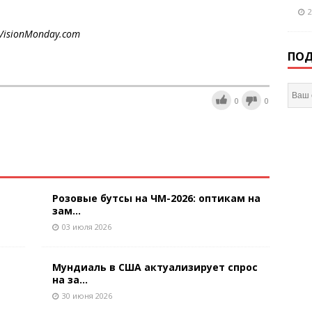
2
V
ision
M
onday.com
ПОД
0
0
Розовые бутсы на ЧМ-2026: оптикам на
зам...
03 июля 2026
Мундиаль в США актуализирует спрос
на за...
30 июня 2026