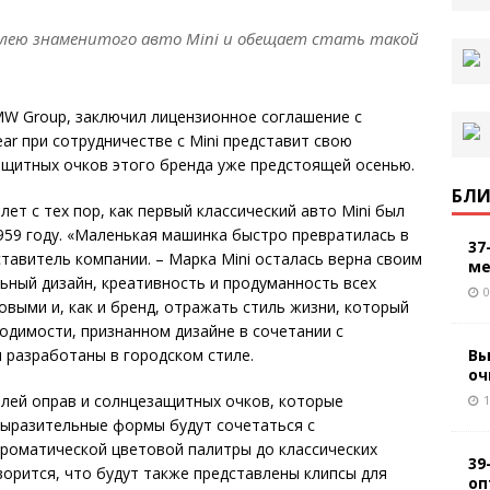
илею знаменитого авто Mini и обещает стать такой
MW Group, заключил лицензионное соглашение с
ear при сотрудничестве с Mini представит свою
ащитных очков этого бренда уже предстоящей осенью.
БЛИ
ет с тех пор, как первый классический авто Mini был
59 году. «Маленькая машинка быстро превратилась в
37
тавитель компании. – Марка Mini осталась верна своим
ме
льный дизайн, креативность и продуманность всех
0
овыми и, как и бренд, отражать стиль жизни, который
одимости, признанном дизайне в сочетании с
Вы
 разработаны в городском стиле.
оч
елей оправ и солнцезащитных очков, которые
1
Выразительные формы будут сочетаться с
роматической цветовой палитры до классических
39
ворится, что будут также представлены клипсы для
оп