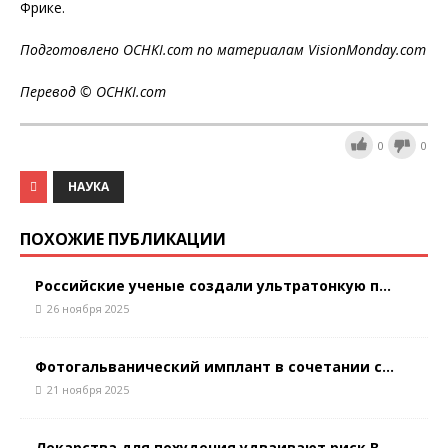
Фрике.
Подготовлено
OCHKI
.
com
по материалам
VisionMonday
.
com
Перевод © OCHKI.
com
0
0
НАУКА
ПОХОЖИЕ ПУБЛИКАЦИИ
Российские ученые создали ультратонкую п...
26 ноября 2025
Фотогальванический имплант в сочетании с...
21 ноября 2025
Лекарства для похудения удваивают риск В...