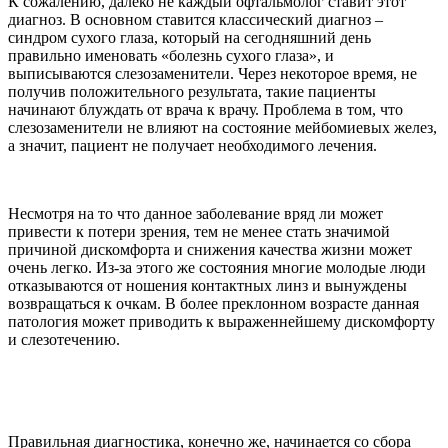
К сожалению, далеко не каждый офтальмолог ставит этот
диагноз. В основном ставится классический диагноз –
синдром сухого глаза, который на сегодняшний день
правильно именовать «болезнь сухого глаза», и
выписываются слезозаменители. Через некоторое время, не
получив положительного результата, такие пациенты
начинают блуждать от врача к врачу. Проблема в том, что
слезозаменители не влияют на состояние мейбомиевых желез,
а значит, пациент не получает необходимого лечения.
Несмотря на то что данное заболевание вряд ли может
привести к потери зрения, тем не менее стать значимой
причиной дискомфорта и снижения качества жизни может
очень легко. Из-за этого же состояния многие молодые люди
отказываются от ношения контактных линз и вынуждены
возвращаться к очкам. В более преклонном возрасте данная
патология может приводить к выраженнейшему дискомфорту
и слезотечению.
Правильная диагностика, конечно же, начинается со сбора