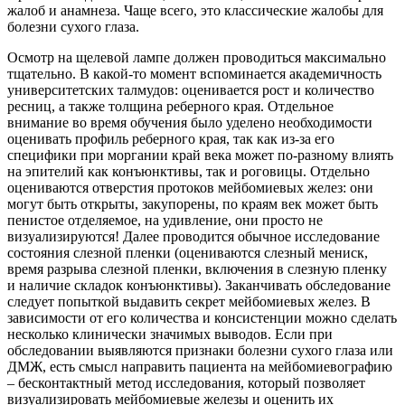
жалоб и анамнеза. Чаще всего, это классические жалобы для
болезни сухого глаза.
Осмотр на щелевой лампе должен проводиться максимально
тщательно. В какой-то момент вспоминается академичность
университетских талмудов: оценивается рост и количество
ресниц, а также толщина реберного края. Отдельное
внимание во время обучения было уделено необходимости
оценивать профиль реберного края, так как из-за его
специфики при моргании край века может по-разному влиять
на эпителий как конъюнктивы, так и роговицы. Отдельно
оцениваются отверстия протоков мейбомиевых желез: они
могут быть открыты, закупорены, по краям век может быть
пенистое отделяемое, на удивление, они просто не
визуализируются! Далее проводится обычное исследование
состояния слезной пленки (оцениваются слезный мениск,
время разрыва слезной пленки, включения в слезную пленку
и наличие складок конъюнктивы). Заканчивать обследование
следует попыткой выдавить секрет мейбомиевых желез. В
зависимости от его количества и консистенции можно сделать
несколько клинически значимых выводов. Если при
обследовании выявляются признаки болезни сухого глаза или
ДМЖ, есть смысл направить пациента на мейбомиевографию
– бесконтактный метод исследования, который позволяет
визуализировать мейбомиевые железы и оценить их