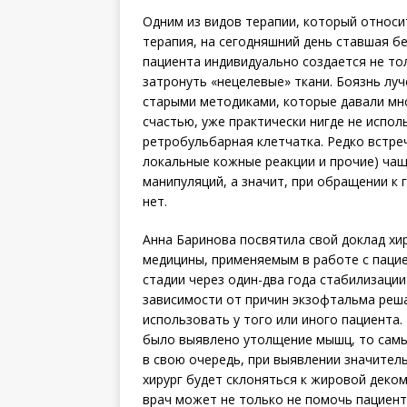
Одним из видов терапии, который относи
терапия, на сегодняшний день ставшая бе
пациента индивидуально создается не тол
затронуть «нецелевые» ткани. Боязнь лу
старыми методиками, которые давали мн
счастью, уже практически нигде не испол
ретробульбарная клетчатка. Редко встре
локальные кожные реакции и прочие) чащ
манипуляций, а значит, при обращении к
нет.
Анна Баринова посвятила свой доклад хи
медицины, применяемым в работе с паци
стадии через один-два года стабилизаци
зависимости от причин экзофтальма реша
использовать у того или иного пациент
было выявлено утолщение мышц, то самы
в свою очередь, при выявлении значите
хирург будет склоняться к жировой деком
врач может не только не помочь пациенту