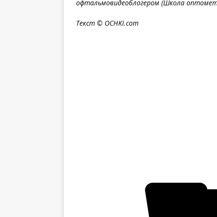
офтальмовидеоблогером (Школа оптомет
Текст © OCHKI.
com