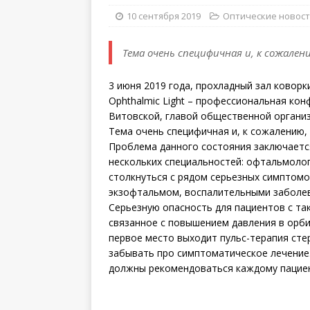
10 сентября 2019
Оптические новос
Тема очень специфичная и, к сожален
3 июня 2019 года, прохладный зал ковор
Ophthalmic Light – профессиональная ко
Витовской, главой общественной организ
Тема очень специфичная и, к сожалению,
Проблема данного состояния заключается
нескольких специальностей: офтальмоло
столкнуться с рядом серьезных симптом
экзофтальмом, воспалительными заболев
Серьезную опасность для пациентов с т
связанное с повышением давления в орб
первое место выходит пульс-терапия стер
забывать про симптоматическое лечение.
должны рекомендоваться каждому пациен