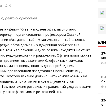
ти
0
ию, редко обсуждаемая
кинга «Депо» (Киев) наполнен офтальмологами.
нференция, организованная профессором Оксаной
ации «Всеукраинский офтальмологический альянс».
БЛИ
 редко обсуждаемая – эндокринная орбитопатия.
 в том, что лечение и диагностика находятся на стыке
37
гии, эндокринологии и радиологии. Офтальмолог может
ме
ов: двоением, выраженными блефаритами, химозом,
0
аниями роговицы, вплоть до ее прободения.
акими проявлениями представляет повышение ВГД,
ите. Поэтому лечение должно быть комплексным – на
Вы
оч
оидами, и при этом ни в коем случае не стоит
 Так, протекция роговицы и правильный уход за веками
1
ту с экзофтальмом и ретракцией век.
39
оп