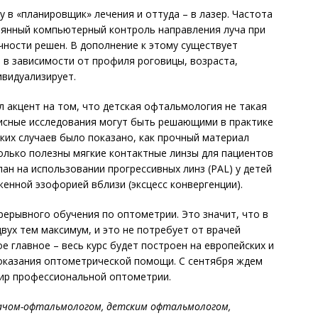
 в «планировщик» лечения и оттуда – в лазер. Частота
тоянный компьютерный контроль направления луча при
чности решен. В дополнение к этому существует
 в зависимости от профиля роговицы, возраста,
ивидуализирует.
 акцент на том, что детская офтальмология не такая
зисные исследования могут быть решающими в практике
ких случаев было показано, как прочный материал
сколько полезны мягкие контактные линзы для пациентов
ан на использовании прогрессивных линз (PAL) у детей
енной эзофорией вблизи (эксцесс конвергенции).
рерывного обучения по оптометрии. Это значит, что в
вух тем максимум, и это не потребует от врачей
е главное – весь курс будет построен на европейских и
 оказания оптометрической помощи. С сентября ждем
мир профессиональной оптометрии.
ачом-офтальмологом, детским офтальмологом,