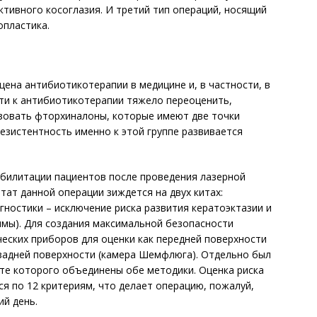
ктивного косоглазия. И третий тип операций, носящий
опластика.
ена антибиотикотерапии в медицине и, в частности, в
ти к антибиотикотерапии тяжело переоценить,
зовать фторхиналоны, которые имеют две точки
резистентность именно к этой группе развивается
абилитации пациентов после проведения лазерной
тат данной операции зиждется на двух китах:
гностики – исключение риска развития кератоэктазии и
ммы). Для создания максимальной безопасности
ческих приборов для оценки как передней поверхности
и задней поверхности (камера Шемфлюга). Отдельно был
те которого объединены обе методики. Оценка риска
 по 12 критериям, что делает операцию, пожалуй,
ий день.