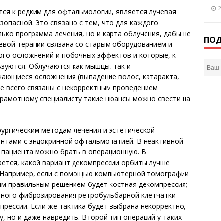
2
тся к редким для офтальмологии, является лучевая
зопасной. Это связано с тем, что для каждого
ько программа лечения, но и карта облучения, дабы не
ПОД
чевой терапии связана со старым оборудованием и
ого осложнений и побочных эффектов и которые, к
ьзуются. Облучаются как мышцы, так и
чающиеся осложнения (выпадение волос, катаракта,
е всего связаны с некорректным проведением
 грамотному специалисту такие нюансы можно свести на
рургическим методам лечения и эстетической
ентами с эндокринной офтальмопатией. В неактивной
и пациента можно брать в операционную. В
ется, какой вариант декомпрессии орбиты лучше
а. Например, если с помощью компьютерной томографии
м правильным решением будет костная декомпрессия;
льного фиброзирования ретробульбарной клетчатки
прессии. Если же тактика будет выбрана некорректно,
, но и даже навредить. Второй тип операций у таких