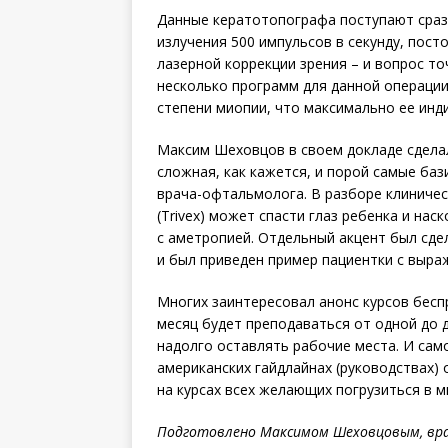
Данные кератотопографа поступают сразу
излучения 500 импульсов в секунду, пос
лазерной коррекции зрения – и вопрос то
несколько программ для данной операции
степени миопии, что максимально ее инд
Максим Шеховцов в своем докладе сделал
сложная, как кажется, и порой самые ба
врача-офтальмолога. В разборе клиничес
(Trivex) может спасти глаз ребенка и на
с аметропией. Отдельный акцент был сдел
и был приведен пример пациентки с выраж
Многих заинтересовал анонс курсов бесп
месяц будет преподаваться от одной до д
надолго оставлять рабочие места. И само
американских гайдлайнах (руководствах)
на курсах всех желающих погрузиться в 
Подготовлено Максимом Шеховцовым, вр