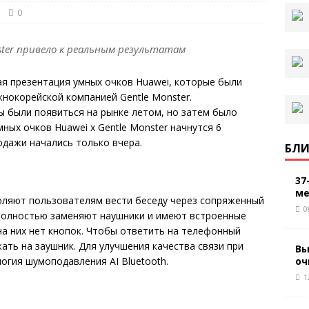
0
ster привело к реальным результатам
ая презентация умных очков Huawei, которые были
жнокорейской компанией Gentle Monster.
 были появиться на рынке летом, но затем было
ных очков Huawei x Gentle Monster начнутся 6
одажи начались только вчера.
БЛИ
37
ме
воляют пользователям вести беседу через сопряженный
0
 полностью заменяют наушники и имеют встроенные
на них нет кнопок. Чтобы ответить на телефонный
ать на заушник. Для улучшения качества связи при
Вы
оч
огия шумоподавления AI Bluetooth.
1