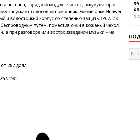
39
тся антенна, зарядный модуль, чипсет, аккумулятор и
оп
ику запускает голосовой помощник. Умные очки Huawei
2
ый и водостойкий корпус со степенью защиты IP67. Их
 беспроводным путем, поместив очки в кожаный чехол.
ч, а при разговоре или воспроизведении музыки – на
ПОД
 от 282 долл.
IXBT
.
com