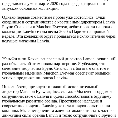
представлена уже в марте 2020 года перед официальным
запуском основных коллекций.
Однако первые совместные пробы уже состоялись. Очки,
созданные в сотрудничестве с креативным директором Lanvin
Бруно Сиалелли и Marchon Eyewear, дебютировали на показе
коллекции Lanvin сезона весна-2020 в Париже на прошлой
неделе. Эта коллекция будет продаваться исключительно через
ведущие магазины Lanvin.
Жан-Филипп Хекке, генеральный директор Lanvin, заявил: «Я
рад объявить об этом новом партнерстве. Я убежден, что
сочетание творчества Бруно Сиалелли с богатым опытом и
глобальным видением Marchon Eyewear обеспечит большой
успех в продвижении очков Lanvin».
Никола Зотта, президент и главный исполнительный
директор Marchon Eyewear, Inc., сказал: «Мы очень гордимся
сотрудничеством с Lanvin и будем способствовать будущему
глобальному развитию бренда. Престижное наследие и
современное видение Lanvin уже начали вдохновлять наши
команды. Мы с нетерпением ждем возможности стать частью
движущей силы бренда Lanvin и тесно сотрудничать с Бруно и