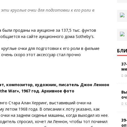
 эти круглые очки для подготовки к его роли в
 были проданы на аукционе за 137,5 тыс. фунтов
сообщается на сайте аукционного дома Sotheby's.
 круглые очки для подготовки к его роли в фильме
БЛИ
и очень скоро этот аксессуар стал прочно
37
ме
0
эт, композитор, художник, писатель Джон Леннон
the War», 1967 год. Архивное фото
Вы
оч
нго Стара Алан Херринг, выставивший очки на
1
му летом 1968 года. В описании к лоту указано, как
 очки на заднем сиденье машины, когда выходил из нее.
39
одитель спросил, хочет ли Леннон, чтобы тот починил
оп