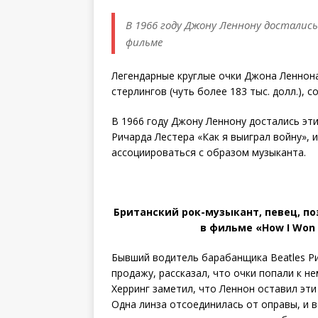
В 1966 году Джону Леннону достались
фильме
Легендарные круглые очки Джона Леннона
стерлингов (чуть более 183 тыс. долл.), 
В 1966 году Джону Леннону достались эти
Ричарда Лестера «Как я выиграл войну», 
ассоциироваться с образом музыканта.
Британский рок-музыкант, певец, по
в фильме «How I Won 
Бывший водитель барабанщика Beatles Ри
продажу, рассказал, что очки попали к не
Херринг заметил, что Леннон оставил эти
Одна линза отсоединилась от оправы, и в