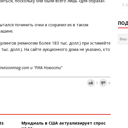
оиться, поскольку они были всего лишь «для образа».
2
ПОД
пытался починить очки и сохранил их в таком
машине.
ерлингов (немногим более 183 тыс. долл.) при эстимейте
 тыс. долл.). На сайте аукционного дома не указано, кто
nvisionmag.com и “РИА Новости”
1
0
ts
Мундиаль в США актуализирует спрос