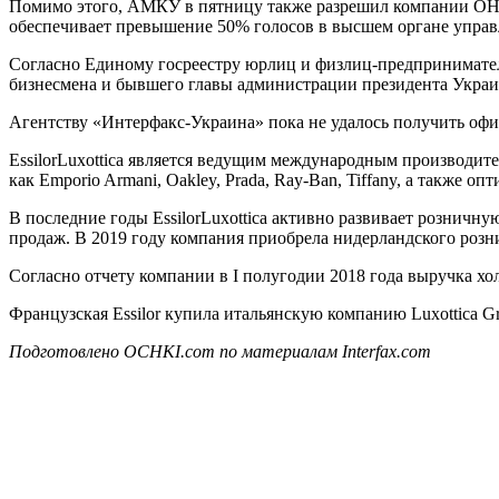
Помимо этого, АМКУ в пятницу также разрешил компании OH H
обеспечивает превышение 50% голосов в высшем органе управ
Согласно Единому госреестру юрлиц и физлиц-предпринимате
бизнесмена и бывшего главы администрации президента Украи
Агентству «Интерфакс-Украина» пока не удалось получить оф
EssilorLuxottica является ведущим международным производит
как Emporio Armani, Oakley, Prada, Ray-Ban, Tiffany, а также о
В последние годы EssilorLuxottica активно развивает розничн
продаж. В 2019 году компания приобрела нидерландского рознич
Согласно отчету компании в I полугодии 2018 года выручка холд
Французская Essilor купила итальянскую компанию Luxottica Gr
Подготовлено OCHKI.com по материалам Interfax.com