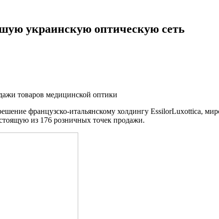
ейшую украинскую оптическую сеть
одажи товаров медицинской оптики
ние французско-итальянскому холдингу EssilorLuxottica, миро
стоящую из 176 розничных точек продажи.