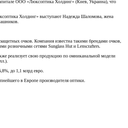
капитале ООО «Люксоптика Холдинг» (Киев, Украина), что
юксоптика Холдинг» выступают Надежда Шаломова, жена
лашников.
защитных очков. Компания известна такими брендами очков,
ими розничными сетями Sunglass Hut и Lenscrafters.
а также реализует свою продукцию по омниканальной модели
л.).
,8%, до 1,1 млрд евро.
крупнейшего в Европе производителя оптики.