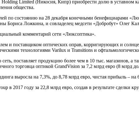
olding Limited (Никосия, Кипр) приобрести долю в уставном 
ления общества.
лей по состоянию на 28 декабря конечными бенефициарами «Л
ны Бориса Ложкина, и совладелец медсети «Добробут» Олег Ка
ициальный комментарий сети «Люксоптика».
елем и поставщиком оптических оправ, корригирующих и солнце
птическими технологиями Varilux и Transitions и офтальмологическ
ую сеть, поставляет продукцию более чем в 10 тыс. магазинов, 
ного торговца оптикой GrandVision за 7,2 млрд евро (8 млрд дол
инга выросла на 7,3%, до 8,78 млрд евро, чистая прибыль – на 6
oup в 2017 году за 22,8 млрд евро, создав в результате сделки 