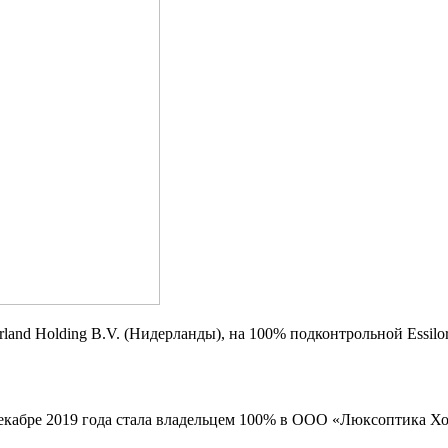
and Holding B.V. (Нидерланды), на 100% подконтрольной EssilorLu
 в декабре 2019 года стала владельцем 100% в ООО «Люксоптика Х