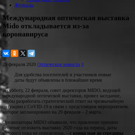
Журналы
Международная оптическая выставка
Mido откладывается из-за
коронавируса
25 февраля 2020
Оптические новости
0
Для удобства посетителей и участников новые
даты будут объявлены в ближайшее время
В субботу, 22 февраля, совет директоров MIDO, ведущей
международной оптической выставки, провел заседание,
чтобы разработать стратегический ответ на чрезвычайную
ситуацию с CoVID-19 в связи с предстоящим мероприятием,
которое запланировано на 29 февраля – 2 марта.
Организаторы MIDO объявили, что правление приняло
решение отложить выставку 2020 года на период, даты
которого пока не определены, –
с конца мая до середины