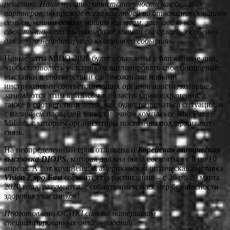
решению. Наше чувство ответственности как деловых
партнеров, но прежде всего как людей по отношению к нашим
семьям, нашим детям, нашим коллегам, заставило нас
сделать то, чего мы никогда не хотели бы делать,
особенно
для этого
неординарного
юбилейного события».
Новые даты MIDO-2020 будут объявлены в ближайшие дни,
чтобы позволить участникам запланировать свое посещение
выставки в соответствии с возможными новыми
инструкциями соответствующих органов власти, которые
занимаются этим кризисом в области здравоохранения, а
также в соответствии с тем, как будет развиваться ситуация, и
с наличием площадей в выставочном комплексе Rho Fiera
Milano, с которым организаторы постоянно поддерживают
связь.
На неопределенный срок отложена и
Корейская оптическая
выставка DIOPS
, которая должна была состояться с 8 по 10
апреля. А вот крупнейшая американская оптическая выставка
Vision Expo East
состоится по расписанию – с 26 по 29 марта
2020 года, разумеется, с соблюдением всех мер безопасности
здоровья участников!
Подготовлено OCHKI.com по материалам
специализированных онлайн-изданий