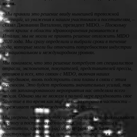
июня.
«Мы приняли это решение ввиду нынешней тревожной
ситуации, из уважения к нашим участникам и посетителям,
–
сказал Джованни Виталони, президент MIDO. –
Поскольку
этот кризис в области здравоохранения развивается в
Италии, мы не могли не принять решение отложить MIDO
2020 года. Мы сразу определили и выбрали сроки в течение
года, которые могли бы отвечать потребностям индустрии
на национальном и международном уровнях.
Мы понимаем, что это решение потребует от специалистов
отрасли, экспонентов, покупателей, представителей прессы,
оптиков и всех, кто связан с MIDO, включая наших
сотрудников, вновь подстроить свои планы в связи с этим
переносом. Это будет требовать значительных усилий, т
ак
как
от запланированного мероприятия нас отделяла всего
неделя. Однако мы не можем в полной мере праздновать свое
50-летие в то время как мир
–
и наша страна в частности
–
переживает такой международный кризис.
Мы уверены, что ввиду текущей ситуации, которая вызывает
тревогу и постоянно развивается, наши экспоненты и
посетители, средства массовой информации и все
участвующие стороны с пониманием отнесутся к нашему