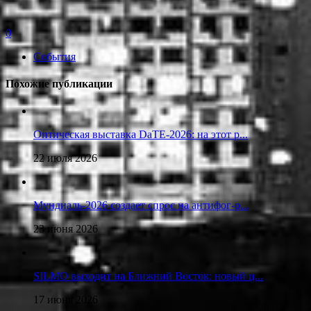
0
События
Похожие публикации
Оптическая выставка DaTE-2026: на этот р...
22 июля 2026
Мундиаль-2026 создает спрос на антифог-р...
23 июня 2026
SILMO выходит на Ближний Восток: новый ц...
17 июня 2026