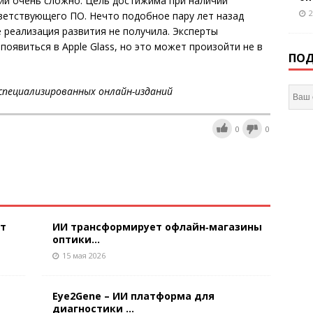
ии очень сложно. Цель достижима при наличии
2
ветствующего ПО. Нечто подобное пару лет назад
 реализация развития не получила. Эксперты
оявиться в Apple Glass, но это может произойти не в
ПОД
специализированных онлайн-изданий
0
0
ют
ИИ трансформирует офлайн‑магазины
оптики...
15 мая 2026
Eye2Gene – ИИ платформа для
диагностики ...