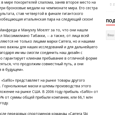
 в мире покорителей слалома, заняв второе место на
2
три бронзовые медали на чемпионате мира. Его сестра
ультата, став четвертой в финале гигантского
ообещающая итальянская пара на следующий сезон!
ПОД
Манфреда и Мануэлу Моелгг за то, что они нашли
л Массимилиано Табакки, -- а также, от лица всей
вляются не только лицами марки Carrera, но и нашими
енно важны для наших исследований и для дальнейшего
агодаря им мы смогли соединить наш дизайн с
то гарантирует клиенам пребывание в отличной форме
яться, что продолжим совместный путь, а они
в в будущем».
 «Safilo» представляет на рынке товары другого
h». Горнолыжные маски и шлемы производства этого
жение на рынке США. В 2006 году прибыль «Safilo» от
6% от суммы общей прибыли компании, или 66,1 млн
году.
сле передовых спортсменов команды «Carrera Ski