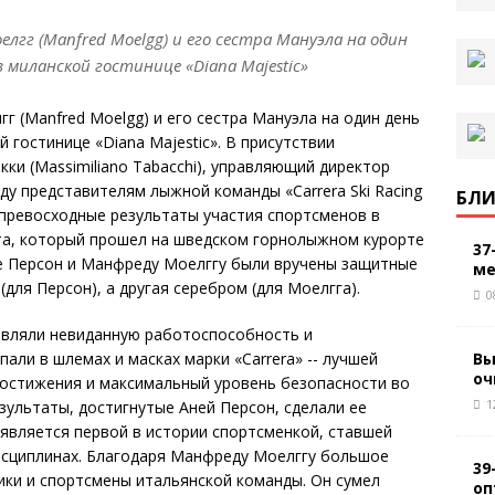
оелгг (Manfred Moelgg) и его сестра Мануэла на один
в миланской гостинице «Diana Majestic»
гг (Manfred Moelgg) и его сестра Мануэла на один день
й гостинице «Diana Majestic». В присутствии
и (Massimiliano Tabacchi), управляющий директор
аду представителям лыжной команды «Carrera Ski Racing
БЛИ
превосходные результаты участия спортсменов в
а, который прошел на шведском горнолыжном курорте
37
е Персон и Манфреду Моелггу были вручены защитные
ме
для Персон), а другая серебром (для Моелгга).
0
являли невиданную работоспособность и
Вы
пали в шлемах и масках марки «Carrera» -- лучшей
оч
достижения и максимальный уровень безопасности во
1
ультаты, достигнутые Аней Персон, сделали ее
 является первой в истории спортсменкой, ставшей
исциплинах. Благодаря Манфреду Моелггу большое
39
ки и спортсмены итальянской команды. Он сумел
оп