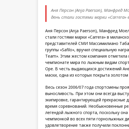
Аня Персон (Anja Paerson), Манфред М
день стали гостями марки «Carrera» 
Аня Персон (Anja Paerson), Манфред Моел
стали гостями марки «Carrera» в миланско
представителей СМИ Массимилиано Табакк
группы «Safilo», вручил специальную нагр
Team». Этим жестом компания отметила 
чемпионате мира по лыжным видам спорт
Оре. В честь выдающихся достижений Ан
маски, одна из которых покрыта золотом (
Весь сезон 2006/07 года спортсмены про
выносливость. При этом они всегда высту
экипировке, гарантирующей прекрасные 
время соревнований. Необыкновенные рез
легендой лыжного спорта, поскольку она
чемпионкой во всех пяти горнолыжных д
удовлетворение также получили поклонни