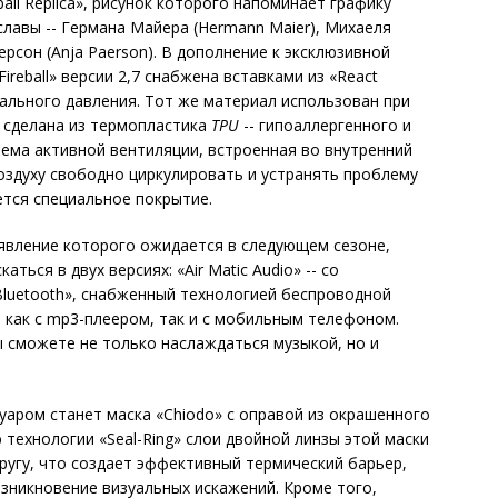
all Replica», рисунок которого напоминает графику
славы -- Германа Майера (Hermann Maier), Михаеля
ерсон (Anja Paerson). В дополнение к эксклюзивной
reball» версии 2,7 снабжена вставками из «React
ального давления. Тот же материал использован при
ва сделана из термопластика
TPU
-- гипоаллергенного и
ема активной вентиляции, встроенная во внутренний
оздуху свободно циркулировать и устранять проблему
ется специальное покрытие.
явление которого ожидается в следующем сезоне,
аться в двух версиях: «Air Matic Audio» -- со
 Bluetooth», снабженный технологией беспроводной
я как с mp3-плеером, так и с мобильным телефоном.
ы сможете не только наслаждаться музыкой, но и
аром станет маска «Chiodo» с оправой из окрашенного
 технологии «Seal-Ring» слои двойной линзы этой маски
ругу, что создает эффективный термический барьер,
зникновение визуальных искажений. Кроме того,