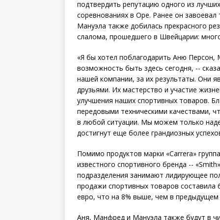
подтвердить репутацию одного из лучших
соревнованиях в Оре. Ранее он завоевал 
Мануэла также добилась прекрасного рез
слалома, прошедшего в Швейцарии: мног
«Я бы хотел поблагодарить Аню Персон, 
возможность быть здесь сегодня, -- сказа
нашей компании, за их результаты. Они я
друзьями. Их мастерство и участие жизн
улучшения наших спортивных товаров. Бл
передовыми техническими качествами, ч
в любой ситуации. Мы можем только наде
достигнут еще более грандиозных успехо
Помимо продуктов марки «Carrera» группа
известного спортивного бренда -- «Smit
подразделения занимают лидирующее поло
продажи спортивных товаров составила 
евро, что на 8% выше, чем в предыдущем 
Аня, Манфред и Мануэла также будут в чи