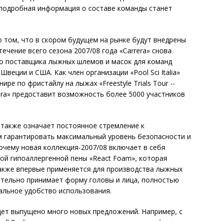
е подробная информация о составе команды станет
о том, что в скором будущем на рынке будут внедрены
ечение всего сезона 2007/08 года «Carrera» снова
го поставщика лыжных шлемов и масок для команд
веции и США. Как член организации «Pool Sci Italia»
ире по фристайлу на лыжах «Freestyle Trials Tour --
rera» предоставит возможность более 5000 участников
а также означает постоянное стремление к
м гарантировать максимальный уровень безопасности и
очему новая коллекция-2007/08 включает в себя
ой гипоаллергенной пены «React Foam», которая
также впервые применяется для производства лыжных
ятельно принимает форму головы и лица, полностью
альное удобство использования.
дет выпущено много новых предложений. Например, с