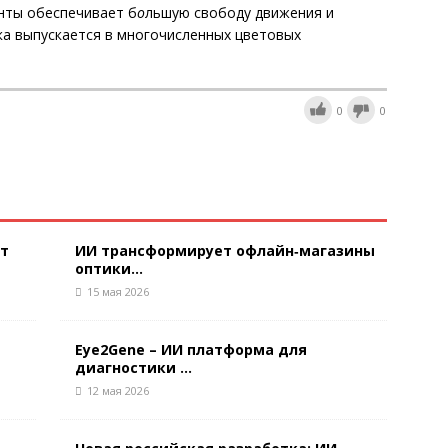
нты обеспечивает б
о
льшую свободу движения и
ка выпускается в многочисленных цветовых
0
0
ют
ИИ трансформирует офлайн‑магазины
оптики...
15 мая 2026
Eye2Gene – ИИ платформа для
диагностики ...
12 мая 2026