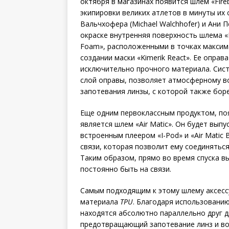
октября в магазинах появится шлем «Fireb
экипировки великих атлетов в минуты их 
Вальчхофера (Michael Walchhofer) и Ани П
окраске внутренняя поверхность шлема «Fi
Foam», расположенными в точках максим
создании маски «Kimerik React». Ее опра
исключительно прочного материала. Сист
слой оправы, позволяет атмосферному в
запотевания линзы, с которой также бор
Еще одним первоклассным продуктом, по
является шлем «Air Matic». Он будет выпуск
встроенным плеером «I-Pod» и «Air Matic
связи, которая позволит ему соединятьс
Таким образом, прямо во время спуска в
постоянно быть на связи.
Самым подходящим к этому шлему аксессу
материала
TPU
. Благодаря использованию
находятся абсолютно параллельно друг д
предотвращающий запотевание линз и во