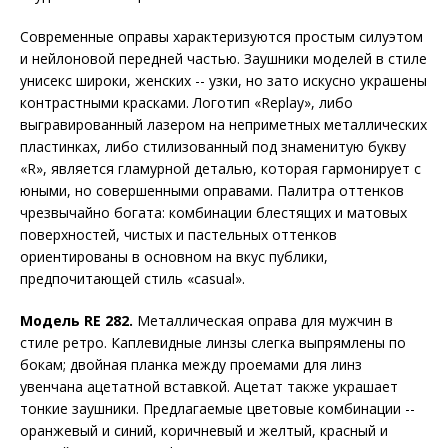
Современные оправы характеризуются простым силуэтом
и нейлоновой передней частью. Заушники моделей в стиле
унисекс широки, женских -- узки, но зато искусно украшены
контрастными красками. Логотип «Replay», либо
выгравированный лазером на неприметных металлических
пластинках, либо стилизованный под знаменитую букву
«R», является гламурной деталью, которая гармонирует с
юными, но совершенными оправами. Палитра оттенков
чрезвычайно богата: комбинации блестящих и матовых
поверхностей, чистых и пастельных оттенков
ориентированы в основном на вкус публики,
предпочитающей стиль «casual».
Модель
RE 282.
Металлическая оправа для мужчин в
стиле ретро. Каплевидные линзы слегка выпрямлены по
бокам; двойная планка между проемами для линз
увенчана ацетатной вставкой. Ацетат также украшает
тонкие заушники. Предлагаемые цветовые комбинации --
оранжевый и синий, коричневый и желтый, красный и