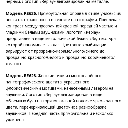
черный. Логотип «Replay» выгравирован на металле.
Модель
RE626.
Прямоугольная оправа в стиле унисекс из
ацетата, окрашенного в технике пантографии. Привлекает
контраст между прозрачной красной передней частью и
гладкими белыми заушниками; логотип «Replay»
представлен в виде металлической буквы «R», текстура
которой напоминает атлас. Цветовые комбинации
варьируют от прозрачно-карамельного/синего до
прозрачно-красного/белого и прозрачно-коричневого/
желтого.
Модель
RE628.
Женские очки из многослойного
пантографического ацетата, украшенного
флористическими мотивами, нанесенными лазером на
заушники. Логотип «Replay» выгравирован в виде
объемных букв на горизонтальной полоске ярко-красного
цвета, перечеркивающей цветочное разнообразие
заушников. Передняя часть прямоугольна и несколько
удлинена.