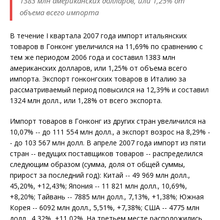
1383 млн американских долларов, или 1,25% от
объема всего импорта
В течение I квартала 2007 года импорт итальянских
товаров в Гонконг увеличился на 11,69% по сравнению с
тем же периодом 2006 года и составил 1383 млн
американских долларов, или 1,25% от объема всего
импорта. Экспорт гонконгских товаров в Италию за
рассматриваемый период повысился на 12,39% и составил
1324 млн долл., или 1,28% от всего экспорта.
Импорт товаров в Гонконг из других стран увеличился на
10,07% -- до 111 554 млн долл., а экспорт возрос на 8,29% -
- до 103 567 млн долл. В апреле 2007 года импорт из пяти
стран -- ведущих поставщиков товаров -- распределился
следующим образом (сумма, доля от общей суммы,
прирост за последний год): Китай -- 49 969 млн долл.,
45,20%, +12,43%; Япония -- 11 821 млн долл., 10,69%,
+8,20%; Тайвань -- 7885 млн долл., 7,13%, +1,38%; Южная
Корея -- 6092 млн долл., 5,51%, +7,38%; США -- 4775 млн
долл., 4,32%, +11,02%. На третьем месте расположились