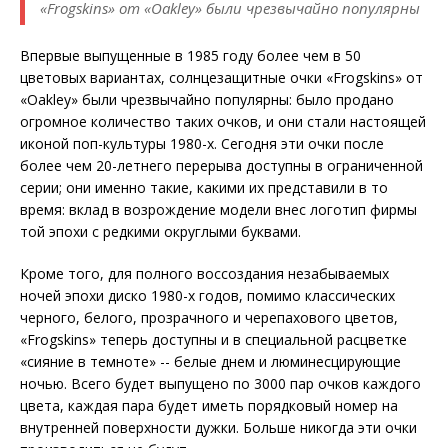
«Frogskins» от «Oakley» были чрезвычайно популярны
Впервые выпущенные в 1985 году более чем в 50
цветовых вариантах, солнцезащитные очки «Frogskins» от
«Oakley» были чрезвычайно популярны: было продано
огромное количество таких очков, и они стали настоящей
иконой поп-культуры 1980-х. Сегодня эти очки после
более чем 20-летнего перерыва доступны в ограниченной
серии; они именно такие, какими их представили в то
время: вклад в возрождение модели внес логотип фирмы
той эпохи с редкими округлыми буквами.
Кроме того, для полного воссоздания незабываемых
ночей эпохи диско 1980-х годов, помимо классических
черного, белого, прозрачного и черепахового цветов,
«Frogskins» теперь доступны и в специальной расцветке
«сияние в темноте» -- белые днем и люминесцирующие
ночью. Всего будет выпущено по 3000 пар очков каждого
цвета, каждая пара будет иметь порядковый номер на
внутренней поверхности дужки. Больше никогда эти очки