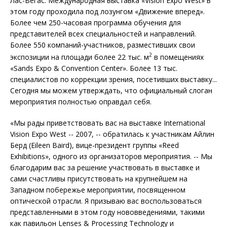
Лас-Вегас. Международная выставка «Vision Expo West» в
этом году проходила под лозунгом «Движение вперед».
Более чем 250-часовая программа обучения для
представителей всех специальностей и направлений.
Более 550 компаний-участников, разместивших свои
2
экспозиции на площади более 22 тыс. м
в помещениях
«Sands Expo & Convention Center». Более 13 тыс.
специалистов по коррекции зрения, посетивших выставку...
Сегодня мы можем утверждать, что официальный слоган
мероприятия полностью оправдал себя.
«Мы рады приветствовать вас на выставке International
Vision Expo West -- 2007, -- обратилась к участникам Айлин
Берд (Eileen Baird), вице-президент группы «Reed
Exhibitions», одного из организаторов мероприятия. -- Мы
благодарим вас за решение участвовать в выставке и
сами счастливы присутствовать на крупнейшем на
Западном побережье мероприятии, посвященном
оптической отрасли. Я призываю вас воспользоваться
представленными в этом году нововведениями, такими
как павильон Lenses & Processing Technology и