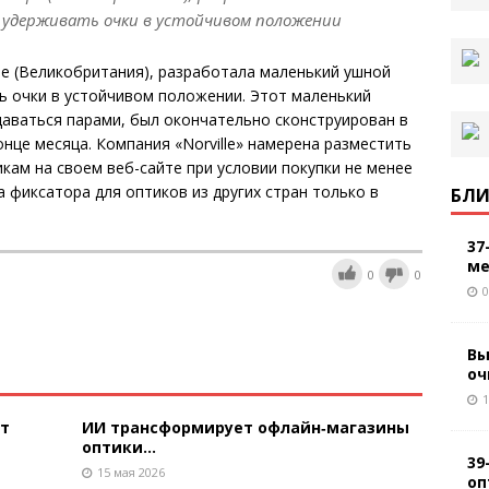
 удерживать очки в устойчивом положении
ере (Великобритания), разработала маленький ушной
ь очки в устойчивом положении. Этот маленький
даваться парами, был окончательно сконструирован в
онце месяца. Компания «Norville» намерена разместить
кам на своем веб-сайте при условии покупки не менее
 фиксатора для оптиков из других стран только в
БЛИ
37
ме
0
0
0
Вы
оч
1
ют
ИИ трансформирует офлайн‑магазины
оптики...
39
15 мая 2026
оп