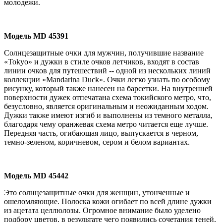
молодежи.
Модель
MD
45391
Солнцезащитные очки для мужчин, получившие название
«Tokyo» и дужки в стиле очков летчиков, входят в состав
линии очков для путешествий -- одной из нескольких линий
коллекции «Mandarina Duck». Очки легко узнать по особому
рисунку, который также нанесен на барсетки. На внутренней
поверхности дужек отпечатана схема токийского метро, что,
безусловно, является оригинальным и неожиданным ходом.
Дужки также имеют изгиб и выполнены из темного металла,
благодаря чему оранжевая схема метро читается еще лучше.
Передняя часть, огибающая лицо, выпускается в черном,
темно-зеленом, коричневом, сером и белом вариантах.
Модель
MD
45442
Это солнцезащитные очки для женщин, утонченные и
ошеломляющие. Полоска кожи огибает по всей длине дужки
из ацетата целлюлозы. Огромное внимание было уделено
подбору цветов, в результате чего появились сочетания теней,