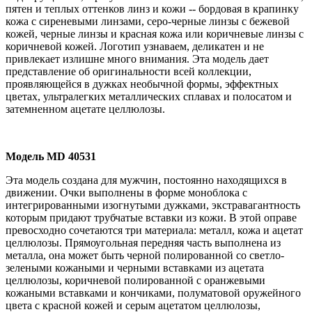
пятен и теплых оттенков линз и кожи -- бордовая в крапинку
кожа с сиреневыми линзами, серо-черные линзы с бежевой
кожей, черные линзы и красная кожа или коричневые линзы с
коричневой кожей. Логотип узнаваем, деликатен и не
привлекает излишне много внимания. Эта модель дает
представление об оригинальности всей коллекции,
проявляющейся в дужках необычной формы, эффектных
цветах, ультралегких металлических сплавах и полосатом и
затемненном ацетате целлюлозы.
Модель
MD
40531
Эта модель создана для мужчин, постоянно находящихся в
движении. Очки выполнены в форме моноблока с
интегрированными изогнутыми дужками, экстравагантность
которым придают трубчатые вставки из кожи. В этой оправе
превосходно сочетаются три материала: металл, кожа и ацетат
целлюлозы. Прямоугольная передняя часть выполнена из
металла, она может быть черной полированной со светло-
зелеными кожаными и черными вставками из ацетата
целлюлозы, коричневой полированной с оранжевыми
кожаными вставками и кончиками, полуматовой оружейного
цвета с красной кожей и серым ацетатом целлюлозы,