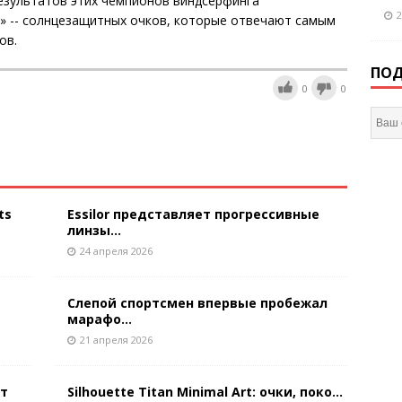
езультатов этих чемпионов виндсерфинга
2
» -- солнцезащитных очков, которые отвечают самым
ов.
ПОД
0
0
ts
Essilor представляет прогрессивные
линзы...
24 апреля 2026
Слепой спортсмен впервые пробежал
марафо...
21 апреля 2026
ют
Silhouette Titan Minimal Art: очки, поко...