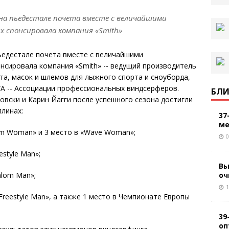
на пьедестале почета вместе с величайшими
 спонсировала компания «Smith»
ьедестале почета вместе с величайшими
нсировала компания «Smith» -- ведущий производитель
а, масок и шлемов для лыжного спорта и сноуборда,
A -- Ассоциации профессиональных виндсерферов.
БЛИ
овски и Карин Йагги после успешного сезона достигли
плинах:
37
ме
alom Woman» и 3 место в «Wave Woman»;
0
estyle Man»;
Вы
оч
alom Man»;
1
«Freestyle Man», а также 1 место в Чемпионате Европы
39
оп