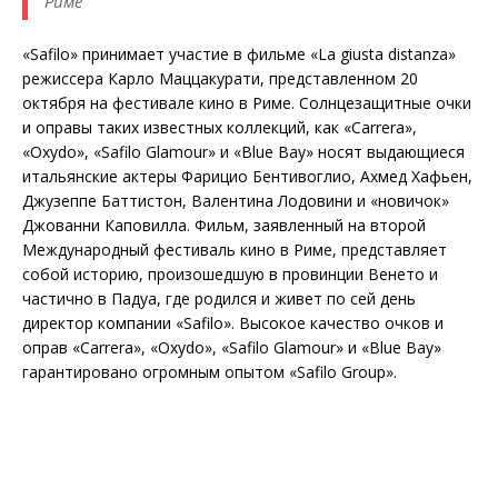
Риме
«Safilo» принимает участие в фильме «La giusta distanza»
режиссера Карло Маццакурати, представленном 20
октября на фестивале кино в Риме. Солнцезащитные очки
и оправы таких известных коллекций, как «Carrera»,
«Oxydo», «Safilo Glamour» и «Blue Bay» носят выдающиеся
итальянские актеры Фарицио Бентивоглио, Ахмед Хафьен,
Джузеппе Баттистон, Валентина Лодовини и «новичок»
Джованни Каповилла. Фильм, заявленный на второй
Международный фестиваль кино в Риме, представляет
собой историю, произошедшую в провинции Венето и
частично в Падуа, где родился и живет по сей день
директор компании «Safilo». Высокое качество очков и
оправ «Carrera», «Oxydo», «Safilo Glamour» и «Blue Bay»
гарантировано огромным опытом «Safilo Group».