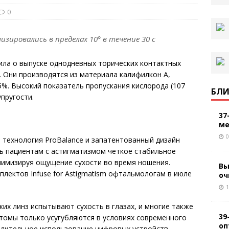
0
лизировались в пределах 10° в течение 30 с
вила о выпуске однодневных торических контактных
m. Они производятся из материала калифилкон А,
%. Высокий показатель пропускания кислорода (107
БЛИ
упругости.
37
ме
0
я технология ProBalance и запатентованный дизайн
ать пациентам с астигматизмом четкое стабильное
инимизируя ощущение сухости во время ношения.
Вы
плектов Infuse for Astigmatism офтальмологам в июле
оч
1
их линз испытывают сухость в глазах, и многие также
39
томы только усугубляются в условиях современного
оп
длительное использование цифровых устройств, –