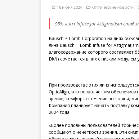
18 июня 2024
Оптические новости
95% линз Infuse for Astigmatism стаби
Bausch + Lomb Corporation на днях объя
линз Bausch + Lomb Infuse for Astigmatis
влагосодержание которого составляет 55
Dk/t) сочетается в них с низким модулем 
При производстве этих линз используетс
OpticAlign, что позволяет им обеспечив
зрение, комфорт в течение всего дня, м
Компания планирует начать поставку ком
2024 года.
«Более половины пользователей торическ
сообщают о нечеткости зрения. Эти симп
образа жизни, который включает в себя 