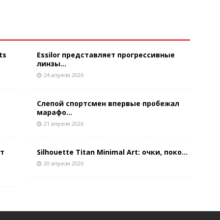
ts
Essilor представляет прогрессивные
линзы...
24 апреля 2026
Слепой спортсмен впервые пробежал
марафо...
21 апреля 2026
ют
Silhouette Titan Minimal Art: очки, поко...
20 апреля 2026