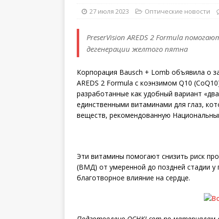
27 июля 2023
Оптические новости
PreserVision AREDS 2 Formula помога
дегенерации желтого пятна
Корпорация Bausch + Lomb объявила о зап
AREDS 2 Formula с коэнзимом Q10 (CoQ10)
разработанные как удобный вариант «два
единственными витаминами для глаз, ко
веществ, рекомендованную Национальным 
Эти витамины помогают снизить риск пр
(ВМД) от умеренной до поздней стадии у
благотворное влияние на сердце.
Подготовлено OCHKI.com по материалам 