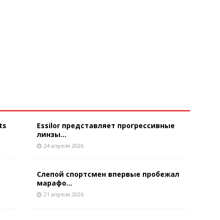
ts
Essilor представляет прогрессивные
линзы...
24 апреля 2026
Слепой спортсмен впервые пробежал
марафо...
21 апреля 2026