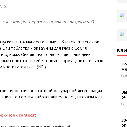
0
ют снизить риск прогрессирования возрастной
уске в США мягких гелевых таблеток PreserVision
. Эти таблетки – витамины для глаз с CoQ10,
БЛИ
 в одном». Они являются на сегодняшний день
торые сочетают в себе точную формулу питательных
37
институтом глаз (NEI).
ме
0
огрессирования возрастной макулярной дегенерации
Вы
 пациентов с этим заболеванием. А CoQ10 оказывает
оч
1
39
оп
специализированных онлайн-изданий