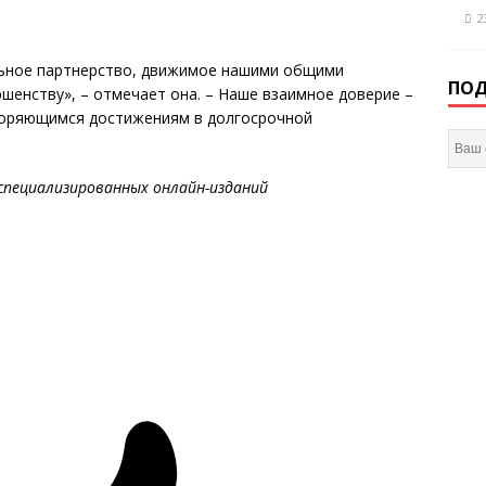
2
яльное партнерство, движимое нашими общими
ПОД
шенству», – отмечает она. – Наше взаимное доверие –
вторяющимся достижениям в долгосрочной
специализированных онлайн-изданий