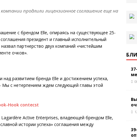
 компании продлили лицензионное соглашение еще на
ашение с брендом Elle, опираясь на существующее 25-
 соглашения президент и главный исполнительный
 назвал партнерство двух компаний «чистейшим
менте очков».
БЛИ
37
ме
 над развитием бренда Elle и достижением успеха,
0
. – Мы с нетерпением ждем следующей главы этой
Вы
оч
1
Lagardère Active Enterprises, владеющей брендом Elle,
славной истории успеха» соглашения между
39
оп