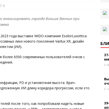
0
ен анализировать гораздо больше данных при
овека
2023 года выставке MIDO компания EssilorLuxottica
сивных линз нового поколения Varilux XR, дизайн
БЛИ
лектом (ИИ).
37
я более 6500 современных пользователей очков с
ме
едения.
0
Вы
рефракции, PD и установочная высота. Врач-
оч
дложенную ИИ длину коридора прогрессии, если это
1
39
телей после того, как попробовали надеть новые
оп
едыдущим линзам, а 95% – адаптировались к ним в