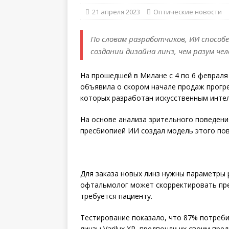
21 апреля 2023
Оптические новости
По словам разработчиков, ИИ способ
создании дизайна линз, чем разум чел
На прошедшей в Милане с 4 по 6 февраля 
объявила о скором начале продаж прогрес
которых разработан искусственным интел
На основе анализа зрительного поведени
пресбиопией ИИ создал модель этого пов
Для заказа новых линз нужны параметры 
офтальмолог может скорректировать пре
требуется пациенту.
Тестирование показало, что 87% потреби
линзы Varilux XR, предпочли их своим пр