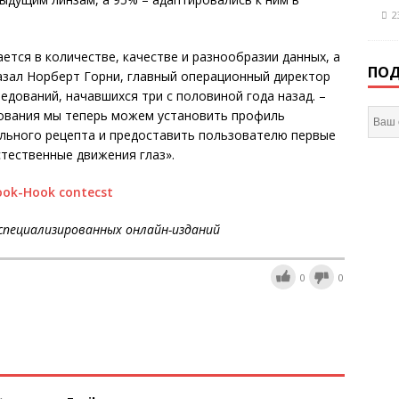
2
ется в количестве, качестве и разнообразии данных, а
ПОД
казал Норберт Горни, главный операционный директор
следований, начавшихся три с половиной года назад. –
ования мы теперь можем установить профиль
ельного рецепта и предоставить пользователю первые
стественные движения глаз».
специализированных онлайн-изданий
0
0