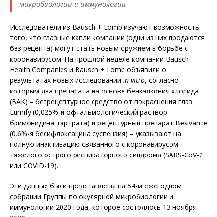
микробиологии и иммунологии
Исследователи из Bausch + Lomb изучают возможность
того, что глазные капли компании (одни из них продаются
без рецепта) могут стать новым оружием в борьбе с
коронавирусом. На прошлой неделе компании Bausch
Health Companies и Bausch + Lomb объявили о
результатах новых исследований
in vitro
, согласно
которым два препарата на основе бензалкония хлорида
(BAK) – безрецептурное средство от покраснения глаз
Lumify (0,025%-й офтальмологический раствор
бримонидина тартрата) и рецептурный препарат Besivance
(0,6%-я бесифлоксацина суспензия) – указывают на
полную инактивацию связанного с коронавирусом
тяжелого острого респираторного синдрома (SARS-CoV-2
или COVID-19).
Эти данные были представлены на 54-м ежегодном
собрании Группы по окулярной микробиологии и
иммунологии 2020 года, которое состоялось 13 ноября