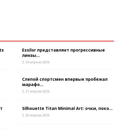
ts
Essilor представляет прогрессивные
линзы...
24 апреля 2026
Слепой спортсмен впервые пробежал
марафо...
21 апреля 2026
ют
Silhouette Titan Minimal Art: очки, поко...
20 апреля 2026