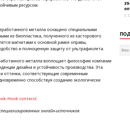
39
тойчивым ресурсом.
оп
2
ереработанного металла оснащено специальными
ПОД
ыми из биопластика, полученного из касторового
епятся магнитами к основной рамке оправы,
удобство и полноценную защиту от ультрафиолета.
еработанного металла воплощает философию компании
денции дизайна и устойчивость производства. Эта
 и оттенки, соответствующие современным
одновременно способствуя созданию экологически
специализированных онлайн-источников