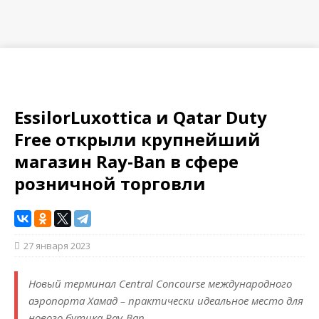
EssilorLuxottica и Qatar Duty
Free открыли крупнейший
магазин Ray-Ban в сфере
розничной торговли
27 января 2023
Новый терминал Central Concourse международного
аэропорта Хамад – практически идеальное место для
нового бутика Ray-Ban