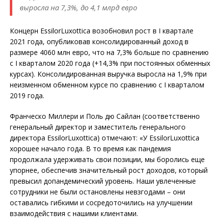
выросла на 7,3%, до 4,1 млрд евро
Концерн EssilorLuxottica возобновил рост в I квартале
2021 года, опубликовав консолидированный доход в
размере 4060 млн евро, что на 7,3% больше по сравнению
с I кварталом 2020 года (+14,3% при постоянных обменных
курсах). Консолидированная выручка выросла на 1,9% при
неизменном обменном курсе по сравнению с I кварталом
2019 года.
Франческо Миллери и Поль дю Сайлан (соответственно
генеральный директор и заместитель генерального
директора EssilorLuxottica) отмечают: «У EssilorLuxottica
хорошее начало года. В то время как пандемия
продолжала удерживать свои позиции, мы боролись еще
упорнее, обеспечив значительный рост доходов, который
превысил допандемический уровень. Наши увлеченные
сотрудники не были остановлены невзгодами – они
оставались гибкими и сосредоточились на улучшении
взаимодействия с нашими клиентами.