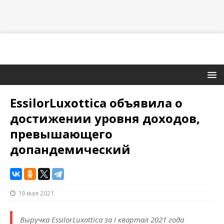
EssilorLuxottica объявила о
достижении уровня доходов,
превышающего
допандемический
19 мая 2021
Выручка EssilorLuxottica за I квартал 2021 года