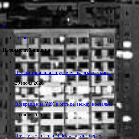
0
Бизнес
Похожие публикации
Периметрия нового уровня: академический ...
29 июля 2026
Возвращение Y2K в оптике: между ностальг...
15 июля 2026
Hoya Vision Care и Nidek – альянс, перех...