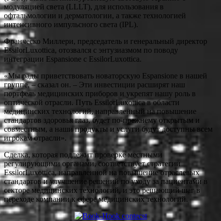
модуляцией света (LLLT), для использования в
офтальмологии и дерматологии, а также технологией
интенсивного импульсного света (IPL).
Франческо Миллери, председатель и генеральный директор
EssilorLuxottica, отозвался с энтузиазмом по поводу
интеграции Espansione с EssilorLuxottica.
«Мы рады приветствовать новаторскую Espansione в нашей
группе, – сказал он. – Эти инвестиции расширят наш
портфель медицинских приборов и укрепят нашу роль в
оптической отрасли. Путь EssilorLuxottica в области
медицинских технологий, направленный на повышение
стандартов здоровья глаз, будет по-прежнему открытым и
совместным, а наши продукты и услуги будут доступны всем
игрокам отрасли».
Сделка, которая подлежит проверке местными
регулирующими органами, соответствует стратегии
EssilorLuxottica, направленной на повышение отраслевых
стандартов и улучшение решений по уходу за пациентами в
секторе медицинских технологий, и это решающий шаг в
переходе компании к сфере медицинских технологий.