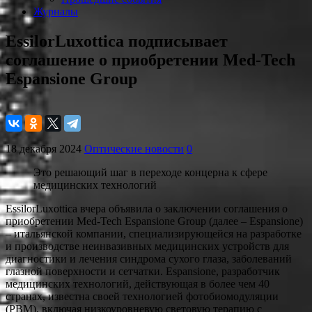
Журналы
EssilorLuxottica подписывает
соглашение о приобретении Med-Tech
Espansione Group
18 декабря 2024
Оптические новости
0
Это решающий шаг в переходе концерна к сфере
медицинских технологий
EssilorLuxottica вчера объявила о заключении соглашения о
приобретении Med-Tech Espansione Group (далее – Espansione)
– итальянской компании, специализирующейся на разработке
и производстве неинвазивных медицинских устройств для
диагностики и лечения синдрома сухого глаза, заболеваний
глазной поверхности и сетчатки. Espansione, разработчик
медицинских технологий, действующая в более чем 40
странах, известна своей технологией фотобиомодуляции
(PBM), включая низкоуровневую световую терапию с