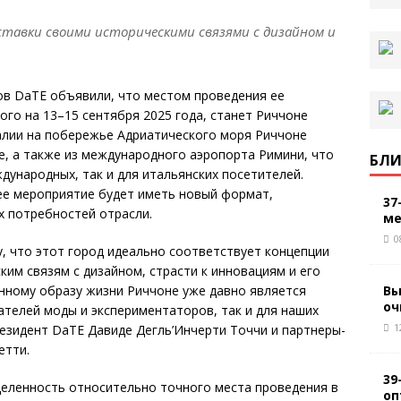
тавки своими историческими связями с дизайном и
ов DaTE объявили, что местом проведения ее
го на 13–15 сентября 2025 года, станет Риччоне
алии на побережье Адриатического моря Риччоне
, а также из международного аэропорта Римини, что
БЛИ
дународных, так и для итальянских посетителей.
е мероприятие будет иметь новый формат,
37
х потребностей отрасли.
ме
0
, что этот город идеально соответствует концепции
ким связям с дизайном, страсти к инновациям и его
Вы
нному образу жизни Риччоне уже давно является
оч
ателей моды и экспериментаторов, так и для наших
1
резидент DaTE Давиде Дегль’Инчерти Точчи и партнеры-
етти.
39
деленность относительно точного места проведения в
оп