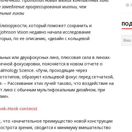
о точечного. Прототип новых
мягких контактных линз
2
 замедление прогрессирования миопии, чем
льные линзы
ПОД
близорукости, который поможет сохранить и
Johnson Vision недавно начала исследование
торых, по ее описанию, «дизайн с кольцевой
ных или двухфокусных линз, плюсовая сила в линзах-
чечной фокусировки, поясняется в новом отчете о
lmology Science. «Лучи, проходящие через
ототипов, образуют кольцевой фокус перед сетчаткой,
. – Рассеивание этих лучей таково, что воздействие на
от линз с обычным мультифокальным дизайном, при
ии».
, что «значительное преимущество новой конструкции
 острота зрения, сводится к минимуму вмешательство