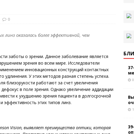
0
ых линз оказалась более эффективной, чем
БЛИ
асти заботы о зрении. Данное заболевание является
рушением зрения во всем мире. Исследователи
37
рименением инновационных конструкций контактных
ме
о удлинения. У этих методов разная степень успеха.
0
ля близорукости работают за счет увеличения
 дефокус в поле зрения. Однако увеличение аддидации
ивести к ухудшению зрения пациента в долгосрочной
Вы
оч
 и эффективность этих типов линз.
1
39
hnson
Vision
, выявляет преимущества оптики, которая
оп