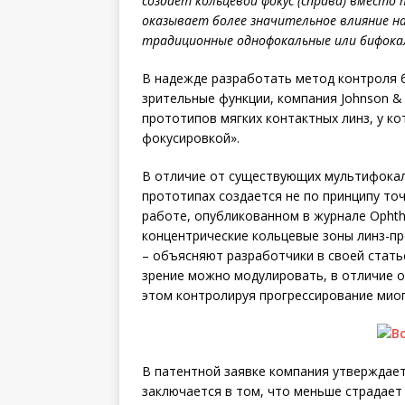
создает кольцевой фокус (справа) вмест
оказывает более значительное влияние на
традиционные однофокальные или бифока
В надежде разработать метод контроля 
зрительные функции, компания Johnson & 
прототипов мягких контактных линз, у ко
фокусировкой».
В отличие от существующих мультифокаль
прототипах создается не по принципу то
работе, опубликованном в журнале Ophtha
концентрические кольцевые зоны линз-пр
– объясняют разработчики в своей статье
зрение можно модулировать, в отличие 
этом контролируя прогрессирование миоп
В патентной заявке компания утверждает
заключается в том, что меньше страдает