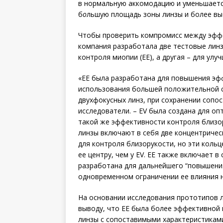
в нормальную аккомодацию и уменьшаетс
б
о
льшую площадь зоны линзы и более вы
Чтобы проверить компромисс между эффе
компания разработала две тестовые лин
контроля миопии (EE), а другая – для улуч
«EE была разработана для повышения эф
использования большей положительной с
двухфокусных линз, при сохранении сопо
исследователи. – EV была создана для о
такой же эффективности контроля близор
линзы включают в себя две концентричес
для контроля близорукости, но эти коль
ее центру, чем у EV. EE также включает в
разработана для дальнейшего “повышени
одновременном ограничении ее влияния н
На основании исследования прототипов л
выводу, что EE была более эффективной 
линзы с сопоставимыми характеристикам