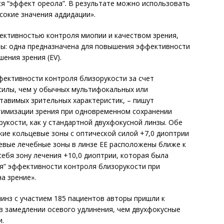
я “эффект ореола”. В результате можно использовать
сокие значения аддидации».
ктивностью контроля миопии и качеством зрения,
зы: одна предназначена для повышения эффективности
шения зрения (EV).
фективности контроля близорукости за счет
илы, чем у обычных мультифокальных или
ставимых зрительных характеристик, – пишут
птимизации зрения при одновременном сохранении
укости, как у стандартной двухфокусной линзы. Обе
кие кольцевые зоны с оптической силой +7,0 диоптрии
цевые лечебные зоны в линзе EE расположены ближе к
 себя зону лечения +10,0 диоптрии, которая была
я” эффективности контроля близорукости при
а зрение».
инз с участием 185 пациентов авторы пришли к
в замедлении осевого удлинения, чем двухфокусные
и.